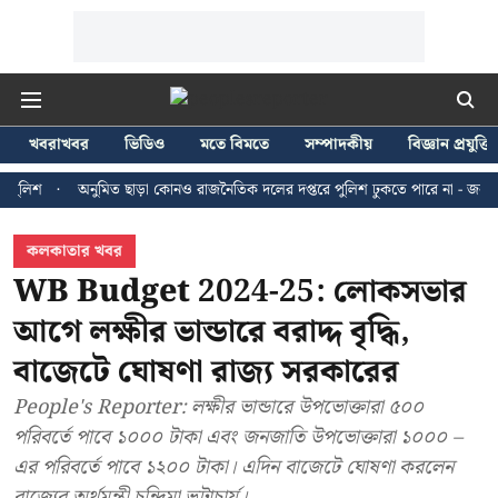
খবরাখবর
ভিডিও
মতে বিমতে
সম্পাদকীয়
বিজ্ঞান প্রযুক্তি
অনুমিত ছাড়া কোনও রাজনৈতিক দলের দপ্তরে পুলিশ ঢুকতে পারে না - জন ব্রিটাস
কলকাতার খবর
WB Budget 2024-25: লোকসভার
আগে লক্ষীর ভান্ডারে বরাদ্দ বৃদ্ধি,
বাজেটে ঘোষণা রাজ্য সরকারের
People's Reporter: লক্ষীর ভান্ডারে উপভোক্তারা ৫০০
পরিবর্তে পাবে ১০০০ টাকা এবং জনজাতি উপভোক্তারা ১০০০ –
এর পরিবর্তে পাবে ১২০০ টাকা। এদিন বাজেটে ঘোষণা করলেন
রাজ্যের অর্থমন্ত্রী চন্দ্রিমা ভট্টাচার্য।