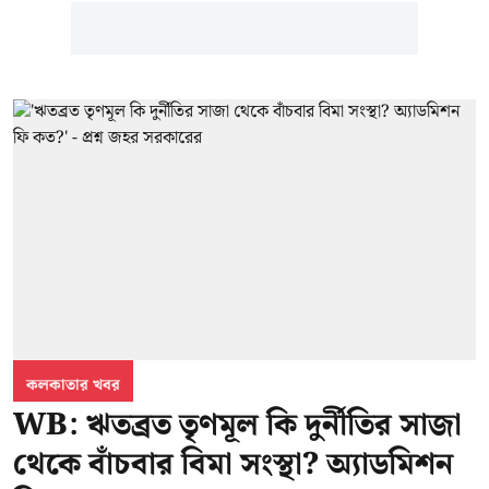
কলকাতার খবর
WB: ঋতব্রত তৃণমূল কি দুর্নীতির সাজা
থেকে বাঁচবার বিমা সংস্থা? অ্যাডমিশন