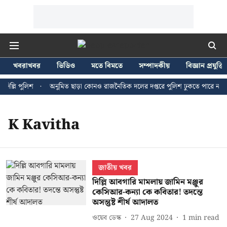
খবরাখবর
ভিডিও
মতে বিমতে
সম্পাদকীয়
বিজ্ঞান প্রযুক্তি
ল্লি পুলিশ
অনুমিত ছাড়া কোনও রাজনৈতিক দলের দপ্তরে পুলিশ ঢুকতে পারে না - জন
K Kavitha
জাতীয় খবর
দিল্লি আবগারি মামলায় জামিন মঞ্জুর
কেসিআর-কন্যা কে কবিতার! তদন্তে
অসন্তুষ্ট শীর্ষ আদালত
ওয়েব ডেস্ক
27 Aug 2024
1
min read