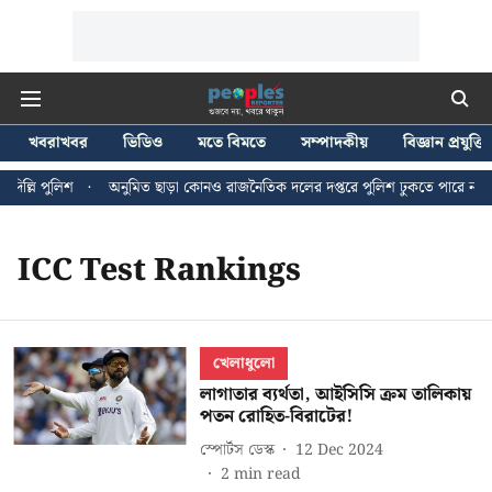
খবরাখবর
ভিডিও
মতে বিমতে
সম্পাদকীয়
বিজ্ঞান প্রযুক্তি
িল্লি পুলিশ
অনুমিত ছাড়া কোনও রাজনৈতিক দলের দপ্তরে পুলিশ ঢুকতে পারে না - জন
ICC Test Rankings
খেলাধুলো
লাগাতার ব্যর্থতা, আইসিসি ক্রম তালিকায়
পতন রোহিত-বিরাটের!
স্পোর্টস ডেস্ক
12 Dec 2024
2
min read