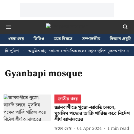
খবরাখবর
ভিডিও
মতে বিমতে
সম্পাদকীয়
বিজ্ঞান প্রযুক্তি
ল্লি পুলিশ
অনুমিত ছাড়া কোনও রাজনৈতিক দলের দপ্তরে পুলিশ ঢুকতে পারে না - জন
Gyanbapi mosque
জাতীয় খবর
জ্ঞানবাপীতে পুজো-আরতি চলবে,
মুসলিম পক্ষের আর্জি খারিজ করে নির্দেশ
শীর্ষ আদালতের
ওয়েব ডেস্ক
01 Apr 2024
1
min read