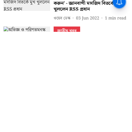
করুন' - জ্ঞানবাপী মসজিদ বিতর্কে মুখ
খুললেন RSS প্রধান
ওয়েব ডেস্ক
03 Jun 2022
1
min read
জাতীয় খবর
অভিজ্ঞ ও পরিণতমনস্ক বিচারক শুনানি
করুক - জ্ঞানবাপী মামলা বারাণসী জেলা
আদালতে পাঠাল সুপ্রিম কোর্ট
IANS
20 May 2022
1
min read
Read More
About Us
Grievance Reddressal Mechanism
Privacy Policy
Terms And Conditions