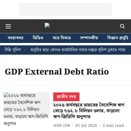
খবরাখবর
ভিডিও
মতে বিমতে
সম্পাদকীয়
বিজ্ঞান প্রযুক্তি
দিল্লি পুলিশ
অনুমিত ছাড়া কোনও রাজনৈতিক দলের দপ্তরে পুলিশ ঢুকতে পারে না - 
GDP External Debt Ratio
জাতীয় খবর
২০২৬ অর্থবছরে ভারতের বৈদেশিক ঋণ
বেড়ে ৭৬২.৮ বিলিয়ন ডলার, বাড়লো
ঋণ-জিডিপি অনুপাত
ওয়েব ডেস্ক
01 Jul 2026
2
min read