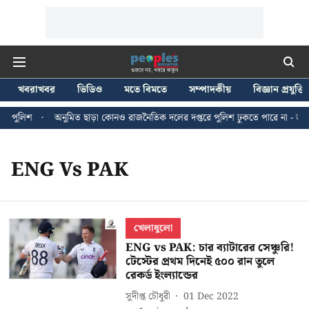
খবরাখবর
ভিডিও
মতে বিমতে
সম্পাদকীয়
বিজ্ঞান প্রযুক্তি
ি পুলিশ
অনুমিত ছাড়া কোনও রাজনৈতিক দলের দপ্তরে পুলিশ ঢুকতে পারে না - জন ব্
ENG Vs PAK
খেলাধুলো
ENG vs PAK: চার ব্যাটারের সেঞ্চুরি!
টেস্টের প্রথম দিনেই ৫০০ রান তুলে
রেকর্ড ইংল্যান্ডের
সুদীপ্ত চৌধুরী
01 Dec 2022