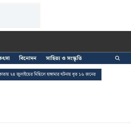
িকিৎসা
বিনোদন
সাহিত্য ও সংস্কৃতি
য় ২৪ জুলাইয়ের মিছিলে হাঙ্গামার ঘটনায় ধৃত ১৬ জনের জামিন
দুর্নীতি দমন