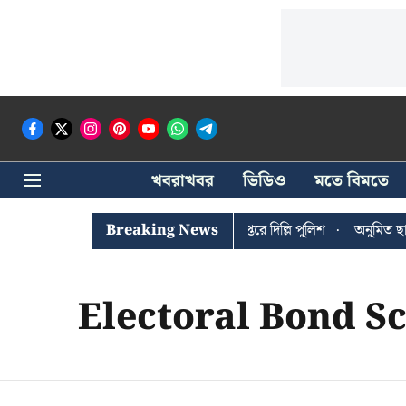
খবরাখবর
ভিডিও
মতে বিমতে
ঐশী ঘোষের খোঁজে সিপিআইএম সদর দপ্তরে দিল্লি পুলিশ
Breaking News
অনুমিত ছাড়া
Electoral Bond 