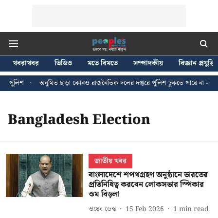
খবরাখবর
ভিডিও
মতে বিমতে
সম্পাদকীয়
বিজ্ঞান প্রযুক্তি
ি পুলিশ
অনুমিত ছাড়া কোনও রাজনৈতিক দলের দপ্তরে পুলিশ ঢুকতে পারে না - জন ব্
Bangladesh Election
জাতীয় খবর
বাংলাদেশে শপথগ্রহণ অনুষ্ঠানে ভারতের
প্রতিনিধিত্ব করবেন লোকসভার স্পিকার
ওম বিড়লা
ওয়েব ডেস্ক
15 Feb 2026
1
min read