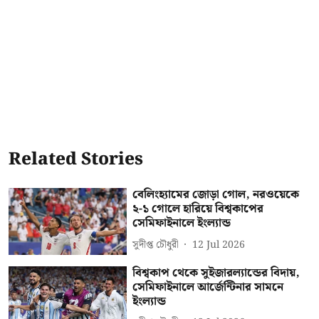
Related Stories
বেলিংহ্যামের জোড়া গোল, নরওয়েকে
২-১ গোলে হারিয়ে বিশ্বকাপের
সেমিফাইনালে ইংল্যান্ড
সুদীপ্ত চৌধুরী
12 Jul 2026
বিশ্বকাপ থেকে সুইজারল্যান্ডের বিদায়,
সেমিফাইনালে আর্জেন্টিনার সামনে
ইংল্যান্ড