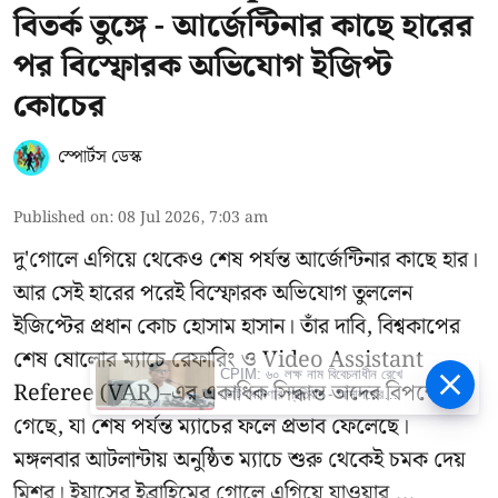
বিতর্ক তুঙ্গে - আর্জেন্টিনার কাছে হারের
পর বিস্ফোরক অভিযোগ ইজিপ্ট
কোচের
স্পোর্টস ডেস্ক
Published on
:
08 Jul 2026, 7:03 am
দু'গোলে এগিয়ে থেকেও শেষ পর্যন্ত আর্জেন্টিনার কাছে হার।
আর সেই হারের পরেই বিস্ফোরক অভিযোগ তুললেন
ইজিপ্টের প্রধান কোচ হোসাম হাসান। তাঁর দাবি, বিশ্বকাপের
শেষ ষোলোর ম্যাচে রেফারিং ও Video Assistant
CPIM: ৬০ লক্ষ নাম বিবেচনাধীন রেখে
Referee (VAR)–এর একাধিক সিদ্ধান্ত তাদের বিপক্ষে
ভোট ঘোষণার প্রতিবাদ - আদালতের
দ্বারস্থ হবে সিপিআইএম
গেছে, যা শেষ পর্যন্ত ম্যাচের ফলে প্রভাব ফেলেছে।
মঙ্গলবার আটলান্টায় অনুষ্ঠিত ম্যাচে শুরু থেকেই চমক দেয়
মিশর। ইয়াসের ইব্রাহিমের গোলে এগিয়ে যাওয়ার ...