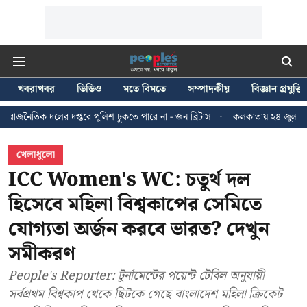
খবরাখবর
ভিডিও
মতে বিমতে
সম্পাদকীয়
বিজ্ঞান প্রযুক্তি
্তরে পুলিশ ঢুকতে পারে না - জন ব্রিটাস
কলকাতায় ২৪ জুলাইয়ের মিছিলে হাঙ্গামা
খেলাধুলো
ICC Women's WC: চতুর্থ দল
হিসেবে মহিলা বিশ্বকাপের সেমিতে
যোগ্যতা অর্জন করবে ভারত? দেখুন
সমীকরণ
People's Reporter: টুর্নামেন্টের পয়েন্ট টেবিল অনুযায়ী
সর্বপ্রথম বিশ্বকাপ থেকে ছিটকে গেছে বাংলাদেশ মহিলা ক্রিকেট