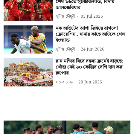
শেষ ১৬তে সুইজারল্যান্ড, বিদায়
আলজেরিয়ার
সুদীপ্ত চৌধুরী
03 Jul 2026
নক আউটের আশা জিইয়ে রাখলো
ক্রোয়েশিয়া, ঘানার কাছে আটকে গেল
ইংল্যান্ড
সুদীপ্ত চৌধুরী
24 Jun 2026
রাম মন্দির ঘিরে রহস্য ক্রমেই বাড়ছে;
খোঁজ নেই ৬০ কেজির বেশি দান করা
রূপোর
ওয়েব ডেস্ক
20 Jun 2026