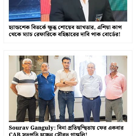
হ্যান্ডশেক বিতর্কে ক্ষুব্ধ শোয়েব আখতার, এশিয়া কাপ
থেকে ম্যাচ রেফারিকে বহিষ্কারের দাবি পাক বোর্ডের!
Sourav Ganguly: বিনা প্রতিদ্বন্দ্বিতায় ফের একবার
CAB সভপতি হচ্ছেন সৌরভ গাঙ্গুলি!