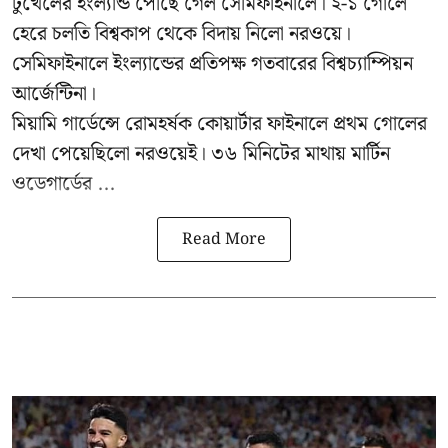
টুখেলের ইংল্যান্ড পৌঁছে গেল সেমিফাইনালে। ২-১ গোলে
হেরে চলতি বিশ্বকাপ থেকে বিদায় নিলো নরওয়ে।
সেমিফাইনালে ইংল্যান্ডের প্রতিপক্ষ গতবারের বিশ্বচ্যাম্পিয়ন
আর্জেন্টিনা।
মিয়ামি গার্ডেন্সে রোমহর্ষক কোয়ার্টার ফাইনালে প্রথম গোলের
দেখা পেয়েছিলো নরওয়েই। ৩৬ মিনিটের মাথায় মার্টিন
ওডেগার্ডের ...
Read More