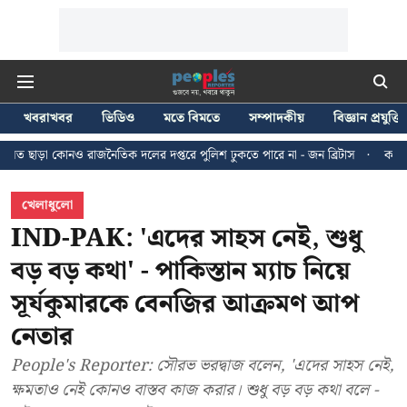
খবরাখবর
ভিডিও
মতে বিমতে
সম্পাদকীয়
বিজ্ঞান প্রযুক্তি
নৈতিক দলের দপ্তরে পুলিশ ঢুকতে পারে না - জন ব্রিটাস
কলকাতায় ২৪ জুলাইয়ের মি
খেলাধুলো
IND-PAK: 'এদের সাহস নেই, শুধু
বড় বড় কথা' - পাকিস্তান ম্যাচ নিয়ে
সূর্যকুমারকে বেনজির আক্রমণ আপ
নেতার
People's Reporter: সৌরভ ভরদ্বাজ বলেন, 'এদের সাহস নেই,
ক্ষমতাও নেই কোনও বাস্তব কাজ করার। শুধু বড় বড় কথা বলে -