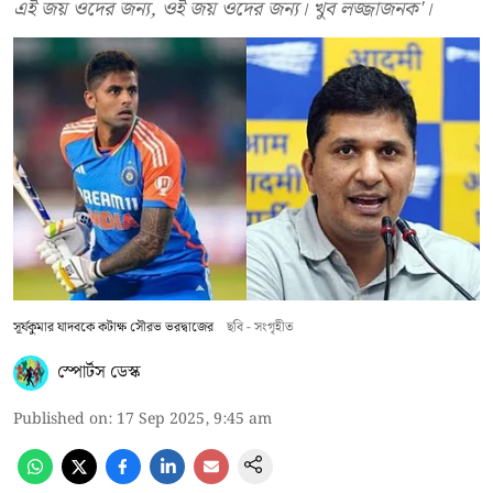
এই জয় ওদের জন্য, ওই জয় ওদের জন্য। খুব লজ্জাজনক'।
সূর্যকুমার যাদবকে কটাক্ষ সৌরভ ভরদ্বাজের
ছবি - সংগৃহীত
স্পোর্টস ডেস্ক
Published on
:
17 Sep 2025, 9:45 am