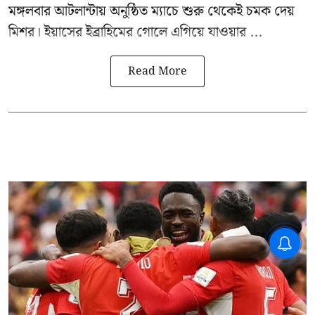
মঙ্গলবার আটলান্টায় অনুষ্ঠিত ম্যাচে শুরু থেকেই চমক দেয়
মিশর। ইয়াসের ইব্রাহিমের গোলে এগিয়ে যাওয়ার ...
Read More
CPIM: ৬০ লক্ষ নাম বিবেচনাধীন রেখে
ভোট ঘোষণার প্রতিবাদ - আদালতের
দ্বারস্থ হবে সিপিআইএম