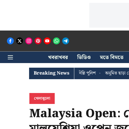
খবরাখবর
ভিডিও
মতে বিমতে
 ঘোষের খোঁজে সিপিআইএম সদর দপ্তরে দিল্লি পুলিশ
Breaking News
অনুমিত ছাড়া কোনও রা
খেলাধুলো
Malaysia Open: সে
মালয়েশিয়া ওপেন জয়ের