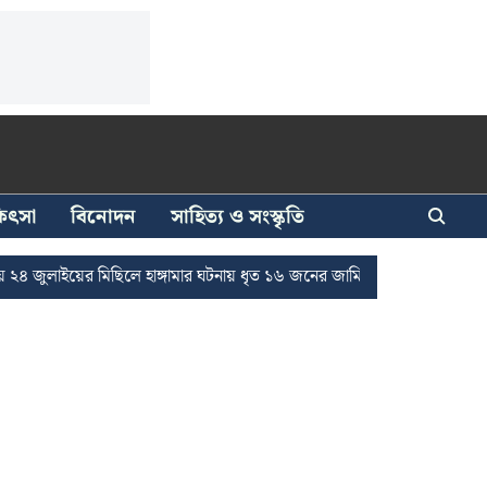
িকিৎসা
বিনোদন
সাহিত্য ও সংস্কৃতি
াইয়ের মিছিলে হাঙ্গামার ঘটনায় ধৃত ১৬ জনের জামিন
দুর্নীতি দমনে রাজ্যে 