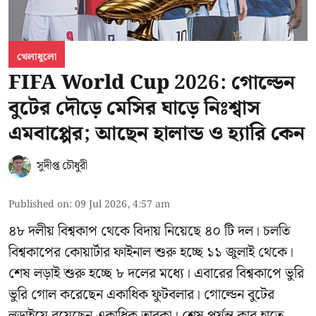
খেলাধুলো
FIFA World Cup 2026: গোল্ডেন
বুটের দৌড়ে মেসির ঘাড়ে নিঃশ্বাস
এমবাপ্পের; আছেন হালান্ড ও হ্যারি কেন
সুদীপ্ত চৌধুরী
Published on
:
09 Jul 2026, 4:57 am
৪৮ দলীয় বিশ্বকাপ থেকে বিদায় নিয়েছে ৪০ টি দল। চলতি
বিশ্বকাপের কোয়ার্টার ফাইনাল শুরু হচ্ছে ১১ জুলাই থেকে।
শেষ লড়াই শুরু হচ্ছে ৮ দলের মধ্যে। এবারের বিশ্বকাপে ভুরি
ভুরি গোল করেছেন একাধিক ফুটবলার। গোল্ডেন বুটের
লড়াইয়ে রয়েছেন একাধিক তারকা। শেষ পর্যন্ত কার হাতে