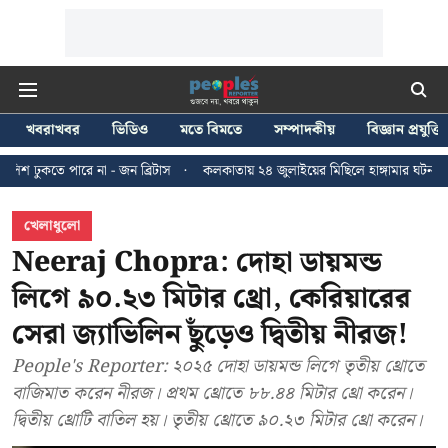
খবরাখবর
ভিডিও
মতে বিমতে
সম্পাদকীয়
বিজ্ঞান প্রযুক্তি
া - জন ব্রিটাস
কলকাতায় ২৪ জুলাইয়ের মিছিলে হাঙ্গামার ঘটনায় ধৃত ১৬ জনের জা
খেলাধুলো
Neeraj Chopra: দোহা ডায়মন্ড
লিগে ৯০.২৩ মিটার থ্রো, কেরিয়ারের
সেরা জ্যাভিলিন ছুঁড়েও দ্বিতীয় নীরজ!
People's Reporter: ২০২৫ দোহা ডায়মন্ড লিগে তৃতীয় থ্রোতে
বাজিমাত করেন নীরজ। প্রথম থ্রোতে ৮৮.৪৪ মিটার থ্রো করেন।
দ্বিতীয় থ্রোটি বাতিল হয়। তৃতীয় থ্রোতে ৯০.২৩ মিটার থ্রো করেন।