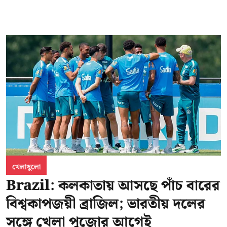
খেলাধুলো
Brazil: কলকাতায় আসছে পাঁচ বারের
বিশ্বকাপজয়ী ব্রাজিল; ভারতীয় দলের
সঙ্গে খেলা পুজোর আগেই