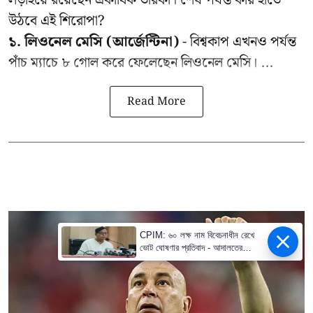
উঠবে এই শিরোপা?
১. লিওনেল মেসি (আর্জেন্টিনা)
- বিশ্বকাপ এখনও পর্যন্ত
পাঁচ ম্যাচে ৮ গোল করে ফেলেছেন লিওনেল মেসি। ...
Read More
CPIM: ৬০ লক্ষ নাম বিবেচনাধীন রেখে
ভোট ঘোষণার প্রতিবাদ - আদালতের
দ্বারস্থ হবে সিপিআইএম