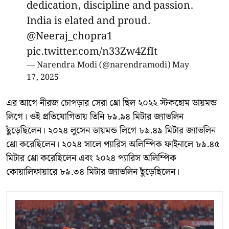
dedication, discipline and passion.
India is elated and proud.
@Neeraj_chopra1
pic.twitter.com/n33Zw4ZfIt
— Narendra Modi (@narendramodi)
May
17, 2025
এর আগে নীরজ চোপড়ার সেরা থ্রো ছিল ২০২২ স্টকহোম ডায়মন্ড
লিগে। ওই প্রতিযোগিতায় তিনি ৮৯.৯৪ মিটার জ্যাভলিন
ছুঁড়েছিলেন। ২০২৪ লুসেন ডায়মন্ড লিগে ৮৯.৪৯ মিটার জ্যাভলিন
থ্রো করেছিলেন। ২০২৪ সালে প্যারিস অলিম্পিক ফাইনালে ৮৯.৪৫
মিটার থ্রো করেছিলেন এবং ২০২৪ প্যারিস অলিম্পিক
কোয়ালিফায়ারে ৮৯.৩৪ মিটার জ্যাভলিন ছুঁড়েছিলেন।