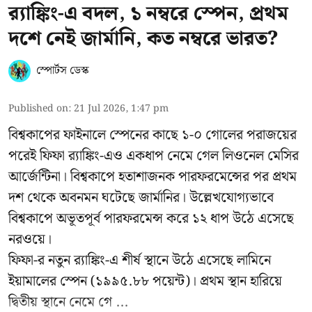
র‍্যাঙ্কিং-এ বদল, ১ নম্বরে স্পেন, প্রথম
দশে নেই জার্মানি, কত নম্বরে ভারত?
স্পোর্টস ডেস্ক
Published on
:
21 Jul 2026, 1:47 pm
বিশ্বকাপের ফাইনালে স্পেনের কাছে ১-০ গোলের পরাজয়ের
পরেই ফিফা র‍্যাঙ্কিং-এও একধাপ নেমে গেল লিওনেল মেসির
আর্জেন্টিনা। বিশ্বকাপে হতাশাজনক পারফরমেন্সের পর প্রথম
দশ থেকে অবনমন ঘটেছে জার্মানির। উল্লেখযোগ্যভাবে
বিশ্বকাপে অভূতপূর্ব পারফরমেন্স করে ১২ ধাপ উঠে এসেছে
নরওয়ে।
ফিফা-র নতুন র‍্যাঙ্কিং-এ শীর্ষ স্থানে উঠে এসেছে লামিনে
ইয়ামালের স্পেন (১৯৯৫.৮৮ পয়েন্ট)। প্রথম স্থান হারিয়ে
দ্বিতীয় স্থানে নেমে গে ...