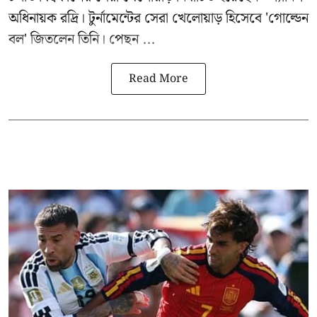
অধিনায়ক রদ্রি। টুর্নামেন্টের সেরা খেলোয়াড় হিসেবে 'গোল্ডেন
বল' জিতলেন তিনি। পেছন ...
Read More