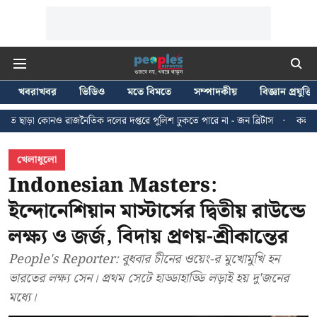
খবরাখবর
ভিডিও
মতে বিমতে
সম্পাদকীয়
বিজ্ঞান প্রযুক্তি
নৈতিক দলের দপ্তরে পুলিশ ঢুকতে পারে না - জন ব্রিটাস
কলকাতায় ২৪ জুলাইয়ের মি
খেলাধুলো
Indonesian Masters:
ইন্দোনেশিয়ান মাস্টার্সের দ্বিতীয় রাউন্ডে
লক্ষ্য ও জর্জ, বিদায় প্রণয়-শ্রীকান্তের
People's Reporter: বুধবার চীনের ওয়েং-র মুখোমুখি হন
ভারতের লক্ষ্য সেন। প্রথম সেটে হাড্ডাহাড্ডি লড়াই হয় দু'জনের
মধ্যে।