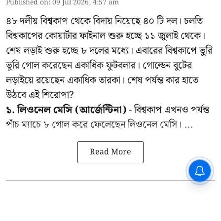
Published on
:
09 Jul 2026, 4:57 am
৪৮ দলীয় বিশ্বকাপ থেকে বিদায় নিয়েছে ৪০ টি দল। চলতি
বিশ্বকাপের কোয়ার্টার ফাইনাল শুরু হচ্ছে ১১ জুলাই থেকে।
শেষ লড়াই শুরু হচ্ছে ৮ দলের মধ্যে। এবারের বিশ্বকাপে ভুরি
ভুরি গোল করেছেন একাধিক ফুটবলার। গোল্ডেন বুটের
লড়াইয়ে রয়েছেন একাধিক তারকা। শেষ পর্যন্ত কার হাতে
উঠবে এই শিরোপা?
১. লিওনেল মেসি (আর্জেন্টিনা)
- বিশ্বকাপ এখনও পর্যন্ত
পাঁচ ম্যাচে ৮ গোল করে ফেলেছেন লিওনেল মেসি। ...
Read More
CPIM: ৬০ লক্ষ নাম বিবেচনাধীন রেখে
ভোট ঘোষণার প্রতিবাদ - আদালতের
দ্বারস্থ হবে সিপিআইএম