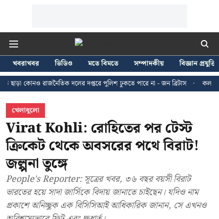
খবরাখবর
ভিডিও
মতে বিমতে
সম্পাদকীয়
বিজ্ঞান প্রযুক্তি
োনও রাজনৈতিক দলের দপ্তরে পুলিশ ঢুকতে পারে না - জন ব্রিটাস
কলকাতায় ২৪ জুলা
খেলাধুলো
Virat Kohli: রোহিতের পর টেস্ট
ক্রিকেট থেকে অবসরের পথে বিরাট!
জল্পনা তুঙ্গে
People's Reporter: সূত্রের খবর, ৩৬ বছর বয়সী বিরাট
ভারতের হয়ে সাদা জার্সিকে বিদায় জানাতে চাইছেন। যদিও নাম
প্রকাশে অনিচ্ছুক এক বিসিসিআই আধিকারিক জানান, সে এখনও
অবিশ্বাস্যভাবে ফিট এবং ক্ষুধার্ত।