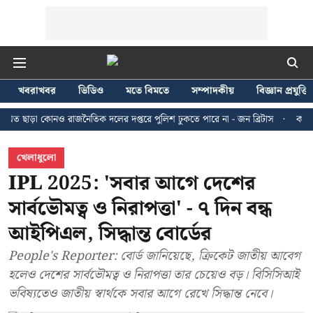
খবরাখবর
ভিডিও
মতে বিমতে
সম্পাদকীয়
বিজ্ঞান প্রযুক্তি
 কোনও রাজনৈতিক দলের দপ্তরে পুলিশ ঢুকতে পারে না - জন ব্রিটাস
কলকাতায় ২৪ জু
খেলাধুলো
IPL 2025: 'সবার আগে দেশের
সার্বভৌমত্ব ও নিরাপত্তা' - ৭ দিন বন্ধ
আইপিএল, সিদ্ধান্ত বোর্ডের
People's Reporter: বোর্ড জানিয়েছে, ক্রিকেট জাতীয় আবেগ
হলেও দেশের সার্বভৌমত্ব ও নিরাপত্তা তার চেয়েও বড়। বিসিসিআই
ভবিষ্যতেও জাতীয় স্বার্থকে সবার আগে রেখে সিদ্ধান্ত নেবে।