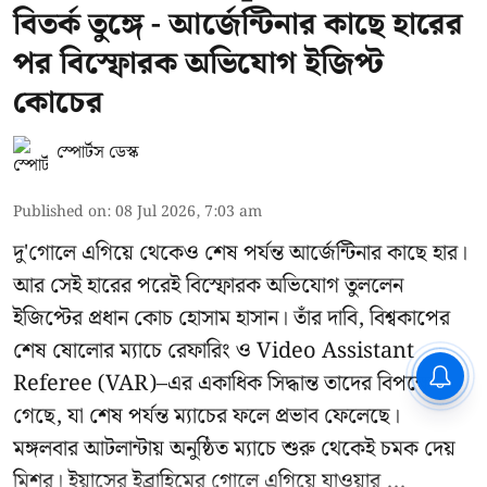
বিতর্ক তুঙ্গে - আর্জেন্টিনার কাছে হারের
পর বিস্ফোরক অভিযোগ ইজিপ্ট
কোচের
স্পোর্টস ডেস্ক
Published on
:
08 Jul 2026, 7:03 am
দু'গোলে এগিয়ে থেকেও শেষ পর্যন্ত আর্জেন্টিনার কাছে হার।
আর সেই হারের পরেই বিস্ফোরক অভিযোগ তুললেন
ইজিপ্টের প্রধান কোচ হোসাম হাসান। তাঁর দাবি, বিশ্বকাপের
শেষ ষোলোর ম্যাচে রেফারিং ও Video Assistant
CPIM: ৬০ লক্ষ নাম বিবেচনাধীন রেখে
Referee (VAR)–এর একাধিক সিদ্ধান্ত তাদের বিপক্ষে
ভোট ঘোষণার প্রতিবাদ - আদালতের
দ্বারস্থ হবে সিপিআইএম
গেছে, যা শেষ পর্যন্ত ম্যাচের ফলে প্রভাব ফেলেছে।
মঙ্গলবার আটলান্টায় অনুষ্ঠিত ম্যাচে শুরু থেকেই চমক দেয়
মিশর। ইয়াসের ইব্রাহিমের গোলে এগিয়ে যাওয়ার ...