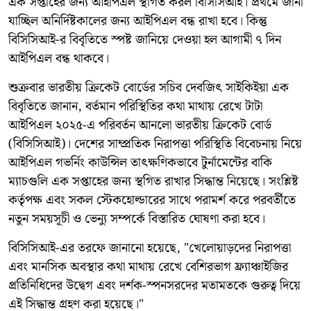
এক সপ্তাহের জন্য আইপিএল স্থগিত করল বিসিসিআই। প্রথমে জানা
যাচ্ছিল অনির্দিষ্টকালের জন্য আইপিএল বন্ধ রাখা হবে। কিন্তু
বিসিসিআই-র বিবৃতিতে স্পষ্ট জানিয়ে দেওয়া হল আগামী ৭ দিন
আইপিএল বন্ধ থাকবে।
শুক্রবার ভারতীয় ক্রিকেট বোর্ডের সচিব দেবজিৎ সাইকিইয়া এক
বিবৃতিতে জানান, বর্তমান পরিস্থিতির কথা মাথায় রেখে টাটা
আইপিএল ২০২৫-এ পরিবর্তন আনলো ভারতীয় ক্রিকেট বোর্ড
(বিসিসিআই)। দেশের সাম্প্রতিক নিরাপত্তা পরিস্থিতি বিবেচনায় নিয়ে
আইপিএল গভর্নিং কাউন্সিল তাৎক্ষণিকভাবে টুর্নামেন্টের বাকি
ম্যাচগুলি এক সপ্তাহের জন্য স্থগিত রাখার সিদ্ধান্ত নিয়েছে। সংশ্লিষ্ট
কর্তৃপক্ষ এবং সকল স্টেকহোল্ডারের সাথে পরামর্শ করে পরবর্তীতে
নতুন সময়সূচী ও ভেন্যু সম্পর্কে বিস্তারিত ঘোষণা করা হবে।
বিসিসিআই-এর তরফে জানানো হয়েছে, "খেলোয়াড়দের নিরাপত্তা
এবং মানসিক অবস্থার কথা মাথায় রেখে বেশিরভাগ ফ্র্যাঞ্চাইজির
প্রতিনিধিদের উদ্বেগ এবং দর্শক-স্পনসরদের মতামতকে গুরুত্ব দিয়ে
এই সিদ্ধান্ত গ্রহণ করা হয়েছে।"