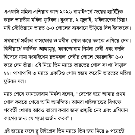
এএফসি মহিলা এশিয়ান কাপ ২০২৬ বাছাইপর্বে জয়ের হ্যাটট্রিক
করল ভারতীয় মহিলা ফুটবল। বুধবার, ২ জুলাই, থাইল্যান্ডের চিয়াং
মাই স্টেডিয়ামে ভারত ৫-০ গোলের ব্যবধানে উড়িয়ে দিল ইরাককে।
প্রথমার্ধে সঙ্গীতা বাসফোর ও মনীষা গোল করে দলকে এগিয়ে দেন।
দ্বিতীয়ার্ধে কার্তিকা আঙ্গামুথু, ফানজোবাম নির্মলা দেবী এবং বদলি
হিসেবে নামা নংমাইথেম রতনবালা দেবীর গোলে স্কোরলাইন ৫-০
করে দেন তাঁরা। এই নিয়ে তিন ম্যাচে ভারতের গোল সংখ্যা দাঁড়াল
২২। পাশাপাশি ৩ ম্যাচে একটিও গোল হজম করেনি ভারতের মহিলা
ফুটবল দল।
ম্যাচ শেষে ফানজোবাম নির্মলা বলেন, “দেশের হয়ে আমার প্রথম
গোল করতে পেরে আমি আনন্দিত। আমরা থাইল্যান্ডের বিপক্ষে
পরবর্তী খেলায় আরও ভালো করার জন্য প্রস্তুতি নেব এবং এশিয়ান
কাপের জন্য যোগ্যতা অর্জন করব”।
এই জয়ের ফলে ব্লু টাইগ্রেস তিন ম্যাচে তিন জয় নিয়ে ৯ পয়েন্টে