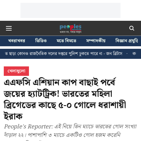
খবরাখবর
ভিডিও
মতে বিমতে
সম্পাদকীয়
বিজ্ঞান প্রযুক্তি
নৈতিক দলের দপ্তরে পুলিশ ঢুকতে পারে না - জন ব্রিটাস
কলকাতায় ২৪ জুলাইয়ের মি
খেলাধুলো
এএফসি এশিয়ান কাপ বাছাই পর্বে
জয়ের হ্যাটট্রিক! ভারতের মহিলা
ব্রিগেডের কাছে ৫-০ গোলে ধরাশায়ী
ইরাক
People's Reporter: এই নিয়ে তিন ম্যাচে ভারতের গোল সংখ্যা
দাঁড়াল ২২। পাশাপাশি ৩ ম্যাচে একটিও গোল হজম করেনি