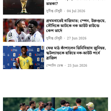
তারকা?
সুদীপ্ত চৌধুরী
04 Jul 2026
প্রথমবারেই বাজিমাত; স্পেন, উরুগুয়ে,
সৌদিকে আটকে নক আউট রাউন্ডে
কেপ ভার্দে
সুদীপ্ত চৌধুরী
27 Jun 2026
ফের মাঠ কাঁপালেন ভিনিসিয়াস জুনিয়র,
স্কটল্যান্ডকে হারিয়ে নক-আউট পর্বে
ব্রাজিল
স্পোর্টস ডেস্ক
25 Jun 2026