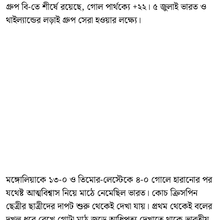
গ্রুপ বি-তে শীর্ষে রয়েছে, গোল পার্থক্যে +২২। ৫ জুলাই ভারত ও
থাইল্যান্ডের লড়াই গ্রুপ সেরা হওয়ার লক্ষ্যে।
মঙ্গোলিয়াকে ১৩-০ ও তিমোর-লেস্টেকে ৪-০ গোলে হারানোর পর
যথেষ্ট আত্মবিশ্বাস নিয়ে মাঠে নেমেছিল ভারত। কোচ ক্রিসপিন
ছেত্রীর ছাত্রীদের দাপট শুরু থেকেই দেখা যায়। প্রথম থেকেই বলের
দখল ধরে রেখে গোটা মাঠ জুড়ে আধিপত্য দেখাতে থাকে ভারতীয়