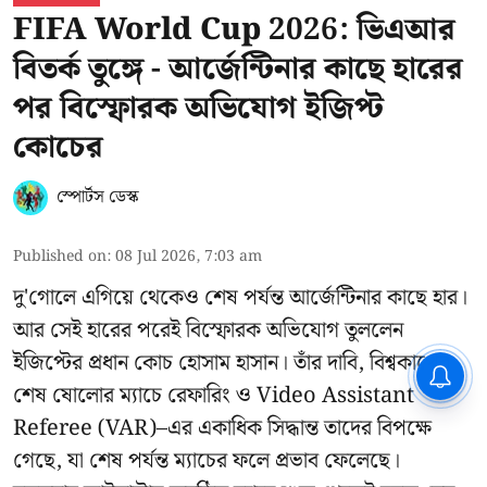
FIFA World Cup 2026: ভিএআর
বিতর্ক তুঙ্গে - আর্জেন্টিনার কাছে হারের
পর বিস্ফোরক অভিযোগ ইজিপ্ট
কোচের
স্পোর্টস ডেস্ক
Published on
:
08 Jul 2026, 7:03 am
দু'গোলে এগিয়ে থেকেও শেষ পর্যন্ত আর্জেন্টিনার কাছে হার।
আর সেই হারের পরেই বিস্ফোরক অভিযোগ তুললেন
ইজিপ্টের প্রধান কোচ হোসাম হাসান। তাঁর দাবি, বিশ্বকাপের
CPIM: ৬০ লক্ষ নাম বিবেচনাধীন রেখে
ভোট ঘোষণার প্রতিবাদ - আদালতের
শেষ ষোলোর ম্যাচে রেফারিং ও Video Assistant
দ্বারস্থ হবে সিপিআইএম
Referee (VAR)–এর একাধিক সিদ্ধান্ত তাদের বিপক্ষে
গেছে, যা শেষ পর্যন্ত ম্যাচের ফলে প্রভাব ফেলেছে।