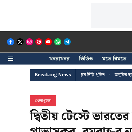
খবরাখবর
ভিডিও
মতে বিমতে
ী ঘোষের খোঁজে সিপিআইএম সদর দপ্তরে দিল্লি পুলিশ
Breaking News
অনুমিত ছাড়া কোনও র
খেলাধুলো
দ্বিতীয় টেস্টে ভারতের 
গাভাসকর, বুমরাহ-র না থা