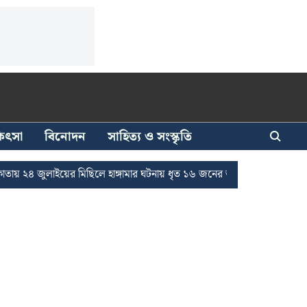
িকিৎসা
বিনোদন
সাহিত্য ও সংস্কৃতি
লাইয়ের মিছিলে হাঙ্গামার ঘটনায় ধৃত ১৬ জনের জামিন
দুর্নীতি দমনে রাজ্যে