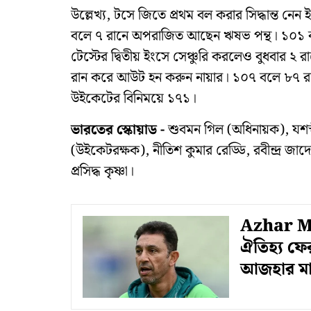
উল্লেখ্য, টসে জিতে প্রথম বল করার সিদ্ধান্ত নেন 
বলে ৭ রানে অপরাজিত আছেন ঋষভ পন্থ। ১০১ 
টেস্টের দ্বিতীয় ইংসে সেঞ্চুরি করলেও বুধবার
রান করে আউট হন করুন নায়ার। ১০৭ বলে ৮৭ রান
উইকেটের বিনিময়ে ১৭১।
ভারতের স্কোয়াড -
শুবমন গিল (অধিনায়ক), যশস্
(উইকেটরক্ষক), নীতিশ কুমার রেড্ডি, রবীন্দ্র জ
প্রসিদ্ধ কৃষ্ণা।
Azhar Ma
ঐতিহ্য ফে
আজহার মা