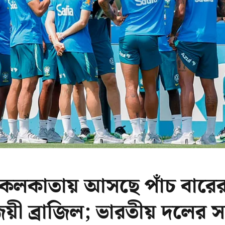
 কলকাতায় আসছে পাঁচ বারে
জয়ী ব্রাজিল; ভারতীয় দলের স