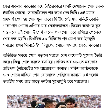
ফের একবার মরক্কোর হয়ে টাইব্রেকারে দাপট দেখালেন গোলরক্ষক
ইয়াসিন বোনো। সামারভিলের শট রুখে দেন তিনি। এই ম্যাচে
প্রথমার্ধ শেষ হয় গোলশূন্য ভাবে। দ্বিতীয়ার্ধের ৭২ মিনিটে কোডি
গাকপোর গোলে এগিয়ে যায় নেদারল্যান্ডস। নিজের অনাগত মৃত
সন্তানকে এই গোল উৎসর্গ করেন গাকপো। তবে এগিয়ে গেলেও
শেষ রক্ষা হয়নি। নির্ধারিত ৯০ মিনিটের পর যোগ করা ইনজুরি
সময়ের প্রথম মিনিটে ইসা দিয়ুপের গোলে সমতায় ফেরে মরক্কো।
অতিরিক্ত সময়ে খেলা গড়ালে মরক্কো বেশ কয়েকটি সুযোগ তৈরি
করে। কিন্তু গোল করতে ব্যর্থ হয়। রাউন্ড অব ১৬-তে মরক্কোর
প্রতিপক্ষ টুর্নামেন্টের সহ আয়োজক কানাডা। দক্ষিণ আফ্রিকাকে
১-০ গোলে হারিয়ে শেষ ষোলোতে পৌঁছানো কানাডা ৪ ই জুলাই
ভারতীয় সময় রাত সাড়ে দশটায় মুখোমুখি হবে মরক্কোর।