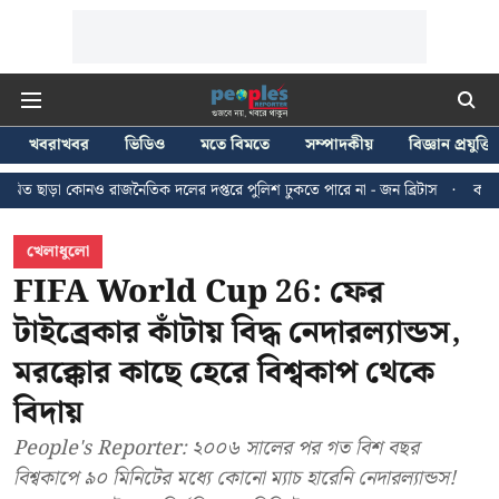
খবরাখবর
ভিডিও
মতে বিমতে
সম্পাদকীয়
বিজ্ঞান প্রযুক্তি
ৈতিক দলের দপ্তরে পুলিশ ঢুকতে পারে না - জন ব্রিটাস
কলকাতায় ২৪ জুলাইয়ের মিছ
খেলাধুলো
FIFA World Cup 26: ফের
টাইব্রেকার কাঁটায় বিদ্ধ নেদারল্যান্ডস,
মরক্কোর কাছে হেরে বিশ্বকাপ থেকে
বিদায়
People's Reporter: ২০০৬ সালের পর গত বিশ বছর
বিশ্বকাপে ৯০ মিনিটের মধ্যে কোনো ম্যাচ হারেনি নেদারল্যান্ডস!