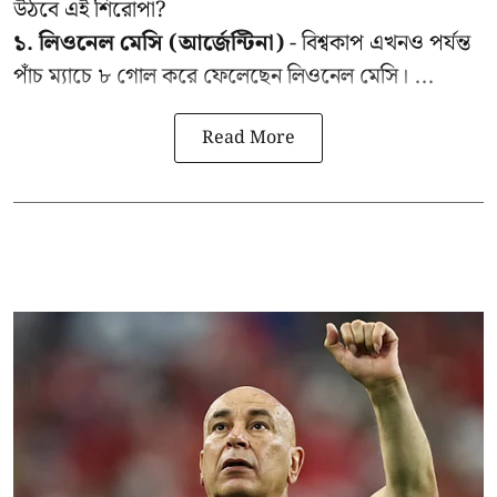
উঠবে এই শিরোপা?
১. লিওনেল মেসি (আর্জেন্টিনা)
- বিশ্বকাপ এখনও পর্যন্ত
পাঁচ ম্যাচে ৮ গোল করে ফেলেছেন লিওনেল মেসি। ...
Read More