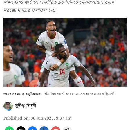
মঙ্গলবারও তাই হল। নির্ধারিত ৯০ মিনিটে নেদারল্যান্ডস বনাম
মরক্কো ম্যাচের ফলাফল ১-১।
জয়ের পর মরক্কোর ফুটবলাররা
ছবি ফিফা ওয়ার্ল্ড কাপ ২০২৬ এক্স হ্যান্ডেল থেকে স্ক্রিনশট
সুদীপ্ত চৌধুরী
Published on
:
30 Jun 2026, 9:37 am