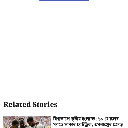
Related Stories
বিশ্বকাপে তৃতীয় ইংল্যান্ড; ১০ গোলের
ম্যাচে সাকার হ্যাটট্রিক, এমবাপ্পের জোড়া