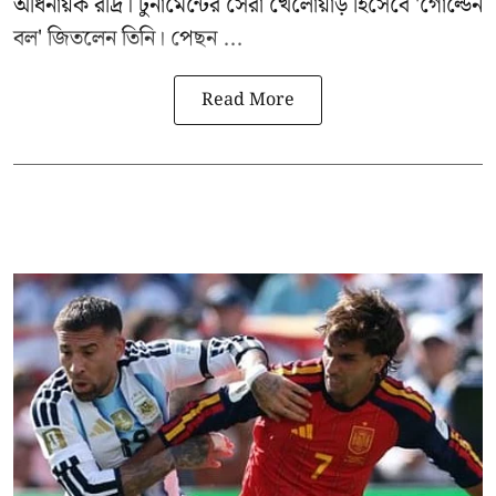
অধিনায়ক রদ্রি। টুর্নামেন্টের সেরা খেলোয়াড় হিসেবে 'গোল্ডেন
বল' জিতলেন তিনি। পেছন ...
Read More