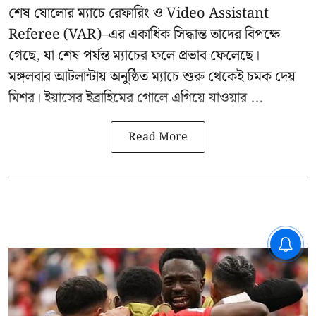
শেষ ষোলোর ম্যাচে রেফারিং ও Video Assistant
Referee (VAR)–এর একাধিক সিদ্ধান্ত তাদের বিপক্ষে
গেছে, যা শেষ পর্যন্ত ম্যাচের ফলে প্রভাব ফেলেছে।
মঙ্গলবার আটলান্টায় অনুষ্ঠিত ম্যাচে শুরু থেকেই চমক দেয়
মিশর। ইয়াসের ইব্রাহিমের গোলে এগিয়ে যাওয়ার ...
Read More
CPIM: ৬০ লক্ষ নাম বিবেচনাধীন রেখে
ভোট ঘোষণার প্রতিবাদ - আদালতের
দ্বারস্থ হবে সিপিআইএম