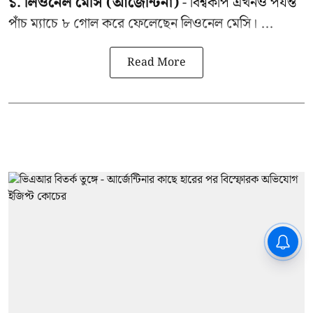
১. লিওনেল মেসি (আর্জেন্টিনা)
- বিশ্বকাপ এখনও পর্যন্ত
পাঁচ ম্যাচে ৮ গোল করে ফেলেছেন লিওনেল মেসি। ...
Read More
CPIM: ৬০ লক্ষ নাম বিবেচনাধীন রেখে
ভোট ঘোষণার প্রতিবাদ - আদালতের
দ্বারস্থ হবে সিপিআইএম