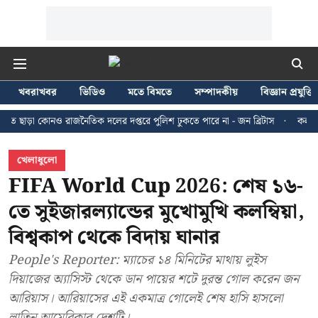
খবরাখবর
ভিডিও
মতে বিমতে
সম্পাদকীয়
বিজ্ঞান প্রযুক্তি
 কোনও রাজনৈতিক দলের দপ্তরে পুলিশ ঢুকতে পারে না - জন ব্রিটাস
কলকাতায় ২৪ জুল
খেলাধুলো
FIFA World Cup 2026: শেষ ১৬-
তে সুইজারল্যান্ডের মুখোমুখি কলম্বিয়া,
বিশ্বকাপ থেকে বিদায় ঘানার
People's Reporter: ম্যাচের ১৪ মিনিটের মাথায় লুইস
দিয়াজের অ্যাসিস্ট থেকে ডান পায়ের শটে দুরন্ত গোল করেন জন
আরিয়াস। আরিয়াসের এই একমাত্র গোলেই শেষ হাসি হাসলো
লাতিন আমেরিকার দেশটি।