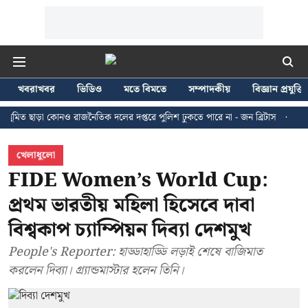
খবরাখবর
ভিডিও
মতে বিমতে
সম্পাদকীয়
বিজ্ঞান প্রযুক্তি
া কোনও রাজনৈতিক দলের দপ্তরে পুলিশ ঢুকতে পারে না - জন ব্রিটাস
কলকাতায় ২৪ জ
খেলাধুলো
FIDE Women’s World Cup:
প্রথম ভারতীয় মহিলা হিসেবে দাবা
বিশ্বকাপ চ্যাম্পিয়ন দিব্যা দেশমুখ
People's Reporter: হাড্ডাহাড্ডি লড়াই শেষে বাজিমাত
করলেন দিব্যা। গ্র্যান্ডমাস্টার হলেন তিনি।