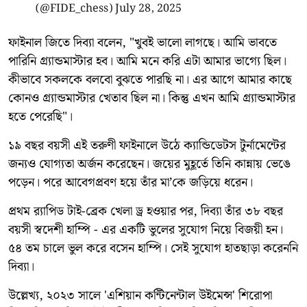
(@FIDE_chess)
July 28, 2025
ফাইনাল জিতে দিব্যা বলেন, "খুবই ভালো লাগছে। আমি ভাবতে
পারিনি গ্র্যান্ডমাস্টার হব। আমি মনে করি এটা আমার ভাগ্যে ছিল।
কীভাবে সকলকে বলবো বুঝতে পারছি না। এর আগে আমার কাছে
কোনও গ্র্যান্ডমাস্টার খেতাব ছিল না। কিন্তু এখন আমি গ্র্যান্ডমাস্টার
হতে পেরেছি"।
১৯ বছর বয়সী এই তরুণী ফাইনালে উঠে ক্যান্ডিডেটস টুর্নামেন্টের
জন্যও যোগ্যতা অর্জন করেছেন। জয়ের মুহূর্তে তিনি কান্নায় ভেঙে
পড়েন। পরে আবেগপ্রবণ হয়ে তাঁর মা’কে জড়িয়ে ধরেন।
প্রথম র‍্যাপিড টাই-ব্রেক খেলা ড্র হওয়ার পর, দিব্যা তাঁর ৩৮ বছর
বয়সী স্বদেশী হাম্পি - এর একটি ভুলের সুযোগ নিয়ে বিজয়ী হন।
৫৪ তম চালে ভুল করে বসেন হাম্পি। সেই সুযোগ হাতছাড়া করেননি
দিব্যা।
উল্লেখ্য, ২০২৩ সালে 'এশিয়ান কন্টিনেন্টাল উইমেন্স' শিরোপা