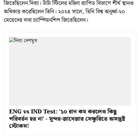
জিতেছিলেন দিব্যা। টাটা স্টিলের মহিলা র‍্যাপিড বিভাগে শীর্ষ স্থানও
অধিকার করেছিলেন তিনি। ২০২৪ সালে, তিনি বিশ্ব অনূর্ধ্ব-২০
মেয়েদের দাবা চ্যাম্পিয়নশিপ জিতেছিলেন।
ENG vs IND Test: '১০ রান কম করলেও কিছু
পরিবর্তন হত না' - সুন্দর-জাদেজার সেঞ্চুরিতে অসন্তুষ্ট
স্টোকস!