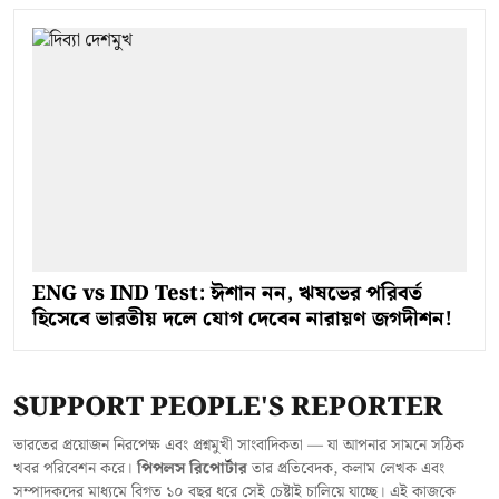
ENG vs IND Test: ঈশান নন, ঋষভের পরিবর্ত
হিসেবে ভারতীয় দলে যোগ দেবেন নারায়ণ জগদীশন!
SUPPORT PEOPLE'S REPORTER
ভারতের প্রয়োজন নিরপেক্ষ এবং প্রশ্নমুখী সাংবাদিকতা — যা আপনার সামনে সঠিক
খবর পরিবেশন করে।
পিপলস রিপোর্টার
তার প্রতিবেদক, কলাম লেখক এবং
সম্পাদকদের মাধ্যমে বিগত ১০ বছর ধরে সেই চেষ্টাই চালিয়ে যাচ্ছে। এই কাজকে