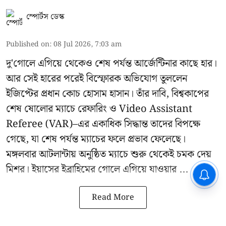
স্পোর্টস ডেস্ক
Published on
:
08 Jul 2026, 7:03 am
দু'গোলে এগিয়ে থেকেও শেষ পর্যন্ত আর্জেন্টিনার কাছে হার।
আর সেই হারের পরেই বিস্ফোরক অভিযোগ তুললেন
ইজিপ্টের প্রধান কোচ হোসাম হাসান। তাঁর দাবি, বিশ্বকাপের
শেষ ষোলোর ম্যাচে রেফারিং ও Video Assistant
Referee (VAR)–এর একাধিক সিদ্ধান্ত তাদের বিপক্ষে
গেছে, যা শেষ পর্যন্ত ম্যাচের ফলে প্রভাব ফেলেছে।
মঙ্গলবার আটলান্টায় অনুষ্ঠিত ম্যাচে শুরু থেকেই চমক দেয়
মিশর। ইয়াসের ইব্রাহিমের গোলে এগিয়ে যাওয়ার ...
CPIM: ৬০ লক্ষ নাম বিবেচনাধীন রেখে
ভোট ঘোষণার প্রতিবাদ - আদালতের
দ্বারস্থ হবে সিপিআইএম
Read More