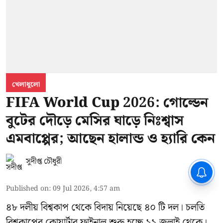
খেলাধুলো
FIFA World Cup 2026: গোল্ডেন
বুটের দৌড়ে মেসির ঘাড়ে নিঃশ্বাস
এমবাপ্পের; আছেন হালান্ড ও হ্যারি কেন
সুদীপ্ত চৌধুরী
CPIM: ৬০ লক্ষ নাম বিবেচনাধীন রেখে
ভোট ঘোষণার প্রতিবাদ - আদালতের
দ্বারস্থ হবে সিপিআইএম
Published on
:
09 Jul 2026, 4:57 am
৪৮ দলীয় বিশ্বকাপ থেকে বিদায় নিয়েছে ৪০ টি দল। চলতি
বিশ্বকাপের কোয়ার্টার ফাইনাল শুরু হচ্ছে ১১ জুলাই থেকে।