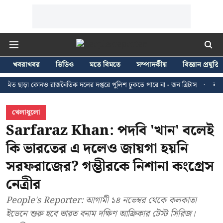
খবরাখবর
ভিডিও
মতে বিমতে
সম্পাদকীয়
বিজ্ঞান প্রযুক্তি
া কোনও রাজনৈতিক দলের দপ্তরে পুলিশ ঢুকতে পারে না - জন ব্রিটাস
কলকাতায় ২৪ জু
খেলাধুলো
Sarfaraz Khan: পদবি 'খান' বলেই
কি ভারতের এ দলেও জায়গা হয়নি
সরফরাজের? গম্ভীরকে নিশানা কংগ্রেস
নেত্রীর
People's Reporter: আগামী ১৪ নভেম্বর থেকে কলকাতা
ইডেনে শুরু হবে ভারত বনাম দক্ষিণ আফ্রিকার টেস্ট সিরিজ।