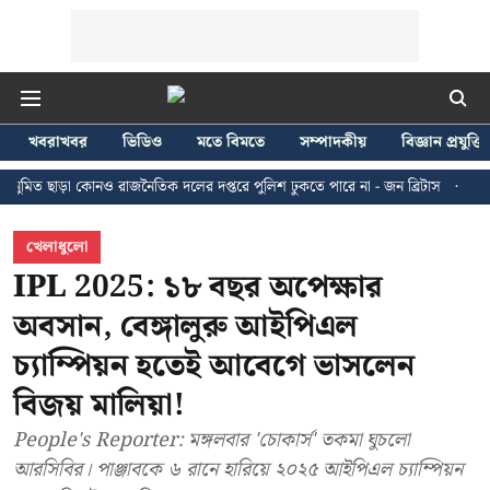
খবরাখবর
ভিডিও
মতে বিমতে
সম্পাদকীয়
বিজ্ঞান প্রযুক্তি
াড়া কোনও রাজনৈতিক দলের দপ্তরে পুলিশ ঢুকতে পারে না - জন ব্রিটাস
কলকাতায় ২৪
খেলাধুলো
IPL 2025: ১৮ বছর অপেক্ষার
অবসান, বেঙ্গালুরু আইপিএল
চ্যাম্পিয়ন হতেই আবেগে ভাসলেন
বিজয় মালিয়া!
People's Reporter: মঙ্গলবার 'চোকার্স' তকমা ঘুচলো
আরসিবির। পাঞ্জাবকে ৬ রানে হারিয়ে ২০২৫ আইপিএল চ্যাম্পিয়ন