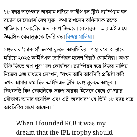
১৮ বছর অপেক্ষার অবসান ঘটিয়ে আইপিএল ট্রফি চ্যাম্পিয়ন হল
রয়্যাল চ্যালেঞ্জার্স বেঙ্গালুরু। কথা রাখলেন অধিনায়ক রজত
পাতিদার। কোহলির জন্য কাপ জিতলো বেঙ্গালুরু। আর এই জয়ে
উচ্ছ্বসিত বেঙ্গালুরুকে তৈরি করা
বিজয় মালিয়া
।
মঙ্গলবার 'চোকার্স' তকমা ঘুচলো আরসিবির। পাঞ্জাবকে ৬ রানে
হারিয়ে ২০২৫ আইপিএল চ্যাম্পিয়ন হলেন বিরাট কোহলিরা। অধরা
ট্রফি জিতে স্বপ্ন পূরণ হল কোহলির। চ্যাম্পিয়ন হয়ে বিজয় মালিয়া
নিজের এক্স মাধ্যমে লেখেন, "যখন আমি আরসিবি প্রতিষ্ঠা করি
তখন আমার স্বপ্ন ছিল আইপিএল ট্রফি বেঙ্গালুরুতে আসুক।
কিংবদন্তি কিং কোহলিকে তরুণ তারকা হিসেবে বেছে নেওয়ার
সৌভাগ্য আমার হয়েছিল এবং এটা অসাধারণ যে তিনি ১৮ বছর ধরে
আরসিবির সাথে আছেন।"
When I founded RCB it was my
dream that the IPL trophy should