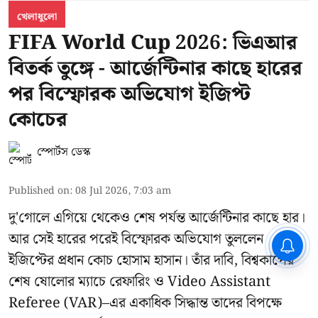
খেলাধুলো
FIFA World Cup 2026: ভিএআর
বিতর্ক তুঙ্গে - আর্জেন্টিনার কাছে হারের
পর বিস্ফোরক অভিযোগ ইজিপ্ট
কোচের
স্পোর্টস ডেস্ক
Published on
:
08 Jul 2026, 7:03 am
দু'গোলে এগিয়ে থেকেও শেষ পর্যন্ত আর্জেন্টিনার কাছে হার।
আর সেই হারের পরেই বিস্ফোরক অভিযোগ তুললেন
CPIM: ৬০ লক্ষ নাম বিবেচনাধীন রেখে
ভোট ঘোষণার প্রতিবাদ - আদালতের
ইজিপ্টের প্রধান কোচ হোসাম হাসান। তাঁর দাবি, বিশ্বকাপের
দ্বারস্থ হবে সিপিআইএম
শেষ ষোলোর ম্যাচে রেফারিং ও Video Assistant
Referee (VAR)–এর একাধিক সিদ্ধান্ত তাদের বিপক্ষে