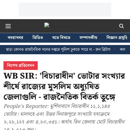
খবরাখবর
ভিডিও
মতে বিমতে
সম্পাদকীয়
বিজ্ঞান প্রযুক্তি
োনও রাজনৈতিক দলের দপ্তরে পুলিশ ঢুকতে পারে না - জন ব্রিটাস
কলকাতায় ২৪ জুলা
বিশেষ প্রতিবেদন
WB SIR: 'বিচারাধীন' ভোটার সংখ্যার
শীর্ষে রাজ্যের মুসলিম অধ্যুষিত
জেলাগুলি - রাজনৈতিক বিতর্ক তুঙ্গে
People's Reporter: মুর্শিদাবাদে বিচারাধীন ১১,১,১৪৫
ভোটার। মালদহে এবং উত্তর দিনাজপুরে সংখ্যাটা যথাক্রমে
৮,২৮,১২৭ এবং ৪,৮০,৩৪১। অর্থাৎ তিন জেলায় মোট বিচারাধীন
২৪,৯,৬১৩ জন।