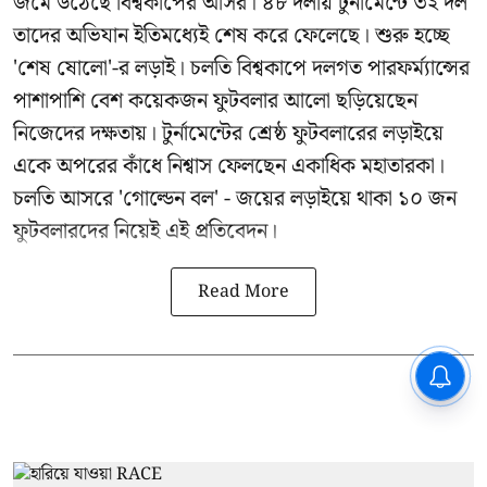
জমে উঠেছে বিশ্বকাপের আসর। ৪৮ দলীয় টুর্নামেন্টে ৩২ দল
তাদের অভিযান ইতিমধ্যেই শেষ করে ফেলেছে। শুরু হচ্ছে
'শেষ ষোলো'-র লড়াই। চলতি বিশ্বকাপে দলগত পারফর্ম্যান্সের
পাশাপাশি বেশ কয়েকজন ফুটবলার আলো ছড়িয়েছেন
নিজেদের দক্ষতায়। টুর্নামেন্টের শ্রেষ্ঠ ফুটবলারের লড়াইয়ে
একে অপরের কাঁধে নিশ্বাস ফেলছেন একাধিক মহাতারকা।
চলতি আসরে 'গোল্ডেন বল' - জয়ের লড়াইয়ে থাকা ১০ জন
ফুটবলারদের নিয়েই এই প্রতিবেদন।
Read More
CPIM: ৬০ লক্ষ নাম বিবেচনাধীন রেখে
ভোট ঘোষণার প্রতিবাদ - আদালতের
দ্বারস্থ হবে সিপিআইএম