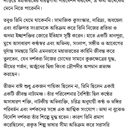
দাঁড়িয়ে মহাভারতের বীরত্বগাথা পরিবেশন করবেন, এ কথা অনেকেই
মেনে নিতে পারেননি।
তবুও তিনি থেমে থাকেননি। সামাজিক কুসংস্কার, দারিদ্র্য, অবহেলা
এবং ব্যক্তিগত সংগ্রামকে অতিক্রম করে তিনি নিজের প্রতিভা ও
অদম্য ইচ্ছাশক্তির জোরে ইতিহাস সৃষ্টি করেন। হাতে একটি তানপুরা,
মুখে অসাধারণ কণ্ঠস্বর এবং অভিনয়, সংলাপ, সঙ্গীত ও আবেগের
দুর্দান্ত সমন্বয়ে তিনি এমনভাবে মহাভারতের কাহিনি জীবন্ত করে
তুলতেন, যেন দর্শকরা নিজের চোখের সামনে কুরুক্ষেত্রের যুদ্ধ,
ভীমের গর্জন, অর্জুনের দ্বিধা কিংবা দ্রৌপদীর অপমান প্রত্যক্ষ
করছেন।
তীজন বাঈ শুধু একজন গায়িকা ছিলেন না, তিনি ছিলেন একাই
একটি জীবন্ত নাট্যমঞ্চ। তাঁর পরিবেশনার বৈশিষ্ট্য ছিল কণ্ঠের
অসাধারণ শক্তি, নাটকীয় অভিব্যক্তি, চরিত্র অনুযায়ী কণ্ঠ ও ভঙ্গির
পরিবর্তন এবং দর্শকদের সঙ্গে এক আত্মিক সংযোগ। ভাষা না বুঝেও
বিদেশি দর্শকরা তাঁর শিল্পে মুগ্ধ হতেন। কারণ তিনি প্রমাণ
করেছিলেন, প্রকৃত শিল্প ভাষার সীমা অতিক্রম করে সরাসরি