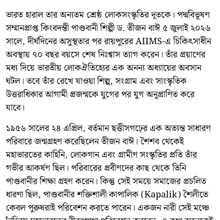
ভারত হারাল তার অন্যতম শ্রেষ্ঠ লোকসংস্কৃতির দূতকে। পদ্মবিভূষণ
সম্মানপ্রাপ্ত কিংবদন্তী পাণ্ডবানী শিল্পী ড. তীজন বাঈ ৫ জুলাই ২০২৬
সালে, দীর্ঘদিনের অসুস্থতার পর রায়পুরের AIIMS-এ চিকিৎসাধীন
অবস্থায় ৭০ বছর বয়সে শেষ নিঃশ্বাস ত্যাগ করেন। তাঁর প্রয়াণের
মধ্য দিয়ে ভারতীয় লোকঐতিহ্যের এক অনন্য অধ্যায়ের অবসান
ঘটল। তবে তাঁর রেখে যাওয়া শিল্প, সংগ্রাম এবং সাংস্কৃতিক
উত্তরাধিকার আগামী প্রজন্মকে যুগের পর যুগ অনুপ্রাণিত করে
যাবে।
১৯৫৬ সালের ২৪ এপ্রিল, বর্তমান ছত্তীসগঢ়ের এক অত্যন্ত সাধারণ
পরিবারে জন্মগ্রহণ করেছিলেন তীজন বাঈ। শৈশব থেকেই
মহাভারতের কাহিনি, লোকগান এবং গ্রামীণ সংস্কৃতির প্রতি তাঁর
গভীর আকর্ষণ ছিল। পরিবারের প্রবীণদের কাছ থেকে তিনি
পাণ্ডবানীর শিক্ষা গ্রহণ করেন। কিন্তু সেই সময়ে সমাজের প্রচলিত
ধারণা ছিল, পাণ্ডবানীর শক্তিশালী কাপালিক (Kapalik) শৈলীতে
কেবল পুরুষরাই পরিবেশন করতে পারেন। একজন নারী সেই মঞ্চে