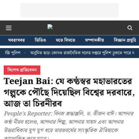
খবরাখবর
ভিডিও
মতে বিমতে
সম্পাদকীয়
বিজ্ঞান প্রযুক্তি
 পুলিশ
অনুমিত ছাড়া কোনও রাজনৈতিক দলের দপ্তরে পুলিশ ঢুকতে পারে না - জন ব্র
বিশেষ প্রতিবেদন
Teejan Bai: যে কণ্ঠস্বর মহাভারতের
গল্পকে পৌঁছে দিয়েছিল বিশ্বের দরবারে,
আজ তা চিরনীরব
People's Reporter: বিনম্র শ্রদ্ধাঞ্জলি, ড. তীজন বাঈ। আপনার
কণ্ঠ নীরব হলেও, আপনার শিল্প, আপনার সাহস এবং আপনার
উত্তরাধিকার যুগ যুগ ধরে ভারতবর্ষের সাংস্কৃতিক ঐতিহ্যকে
আলোকিত করে যাবে।