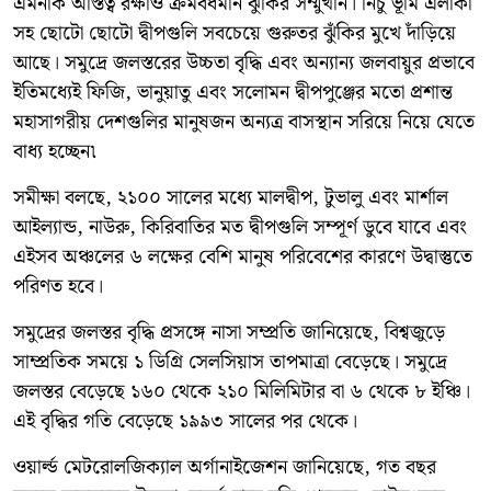
এমনকি অস্তিত্ব রক্ষাও ক্রমবর্ধমান ঝুঁকির সম্মুখীন। নিচু ভূমি এলাকা
সহ ছোটো ছোটো দ্বীপগুলি সবচেয়ে গুরুতর ঝুঁকির মুখে দাঁড়িয়ে
আছে। সমুদ্রে জলস্তরের উচ্চতা বৃদ্ধি এবং অন্যান্য জলবায়ুর প্রভাবে
ইতিমধ্যেই ফিজি, ভানুয়াতু এবং সলোমন দ্বীপপুঞ্জের মতো প্রশান্ত
মহাসাগরীয় দেশগুলির মানুষজন অন্যত্র বাসস্থান সরিয়ে নিয়ে যেতে
বাধ্য হচ্ছেন৷
সমীক্ষা বলছে, ২১০০ সালের মধ্যে মালদ্বীপ, টুভালু এবং মার্শাল
আইল্যান্ড, নাউরু, কিরিবাতির মত দ্বীপগুলি সম্পূর্ণ ডুবে যাবে এবং
এইসব অঞ্চলের ৬ লক্ষের বেশি মানুষ পরিবেশের কারণে উদ্বাস্তুতে
পরিণত হবে।
সমুদ্রের জলস্তর বৃদ্ধি প্রসঙ্গে নাসা সম্প্রতি জানিয়েছে, বিশ্বজুড়ে
সাম্প্রতিক সময়ে ১ ডিগ্রি সেলসিয়াস তাপমাত্রা বেড়েছে। সমুদ্রে
জলস্তর বেড়েছে ১৬০ থেকে ২১০ মিলিমিটার বা ৬ থেকে ৮ ইঞ্চি।
এই বৃদ্ধির গতি বেড়েছে ১৯৯৩ সালের পর থেকে।
ওয়ার্ল্ড মেটরোলজিক্যাল অর্গানাইজেশন জানিয়েছে, গত বছর