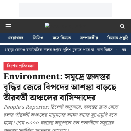
খবরাখবর
ভিডিও
মতে বিমতে
সম্পাদকীয়
বিজ্ঞান প্রযুক্তি
কোনও রাজনৈতিক দলের দপ্তরে পুলিশ ঢুকতে পারে না - জন ব্রিটাস
কলকাতায় ২৪ জুল
বিশেষ প্রতিবেদন
Environment: সমুদ্রে জলস্তর
বৃদ্ধির জেরে বিপদের আশঙ্কা বাড়ছে
তীরবর্তী অঞ্চলের বাসিন্দাদের
People's Reporter: রিপোর্ট অনুসারে, জলস্তর দ্রুত বেড়ে
চলায় তীরবর্তী অঞ্চলের মানুষদের ঘনঘন বন্যার মুখোমুখি হতে
হচ্ছে। শেষ ৩০০০ বছরের অনুপাতে গত শতাব্দীতে সমুদ্রের
জলস্তর সর্বাধিক দ্রুততায় বেড়েছে।