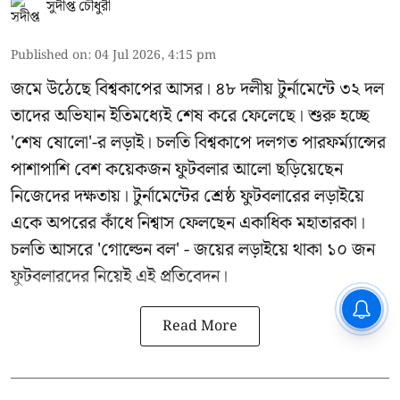
সুদীপ্ত চৌধুরী
Published on
:
04 Jul 2026, 4:15 pm
জমে উঠেছে বিশ্বকাপের আসর। ৪৮ দলীয় টুর্নামেন্টে ৩২ দল
তাদের অভিযান ইতিমধ্যেই শেষ করে ফেলেছে। শুরু হচ্ছে
'শেষ ষোলো'-র লড়াই। চলতি বিশ্বকাপে দলগত পারফর্ম্যান্সের
পাশাপাশি বেশ কয়েকজন ফুটবলার আলো ছড়িয়েছেন
নিজেদের দক্ষতায়। টুর্নামেন্টের শ্রেষ্ঠ ফুটবলারের লড়াইয়ে
একে অপরের কাঁধে নিশ্বাস ফেলছেন একাধিক মহাতারকা।
চলতি আসরে 'গোল্ডেন বল' - জয়ের লড়াইয়ে থাকা ১০ জন
ফুটবলারদের নিয়েই এই প্রতিবেদন।
CPIM: ৬০ লক্ষ নাম বিবেচনাধীন রেখে
ভোট ঘোষণার প্রতিবাদ - আদালতের
Read More
দ্বারস্থ হবে সিপিআইএম