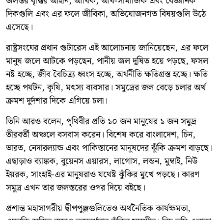
জলস্তর বৃদ্ধির আইনি, আর্থিক, আর্থ-সামাজিক এবং বৈজ্ঞানিক
দিকগুলি এবং এর ফলে জীবিকা, অভিযোজনগত বিষয়গুলি উঠে
এসেছে।
রাষ্ট্রসংঘের প্রধান গুটারেস এই আলোচনায় জানিয়েছেন, এর ফলে
মানুষ জলে আটকে পড়ছেন, পানীয় জল দূষিত হয়ে পড়ছে, ফসল
নষ্ট হচ্ছে, জীব বৈচিত্র্য ধ্বংস হচ্ছে, অর্থনীতি ক্ষতিগ্রস্ত হচ্ছে। ক্ষতি
হচ্ছে পর্যটন, কৃষি, মৎস্য ব্যবসার। সমুদ্রের জল বেড়ে চলার অর্থ
ক্রমশ দুর্দশার দিকে এগিয়ে চলা।
তিনি আরও বলেন, পৃথিবীর প্রতি ১০ জন মানুষের ১ জন সমুদ্র
তীরবর্তী অঞ্চলে বসবাস করেন। বিশেষ করে বাংলাদেশ, চিন,
ভারত, নেদারল্যান্ড এবং পাকিস্তানের মানুষদের ঝুঁকি ক্রমশ বাড়ছে।
এছাড়াও ব্যাঙ্কক, বুয়েনস এয়ারস, লাগোস, লন্ডন, মুম্বাই, নিউ
ইয়রক, সাংহাই-এর মানুষরাও যথেষ্ট ঝুঁকির মুখে পড়ছে। কারণ
সমুদ্র এখন তার জলস্তরের ওপর দিয়ে বইছে।
প্রশান্ত মহাসাগরীয় দ্বীপপুঞ্জগুলিতেও অর্থনৈতিক কার্যক্ষমতা,