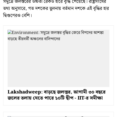
সমুদ্রে জলস্তরের উচ্চতা রেকর্ড হারে বৃদ্ধি পেয়েছে। রাষ্ট্রসংঘের
তথ্য অনুসারে, গত দশকের তুলনায় বর্তমান দশকে এই বৃদ্ধির হার
দ্বিগুণেরও বেশি।
Lakshadweep: বাড়ছে জলস্তর, আগামী ৩০ বছরে
জলের তলায় যেতে পারে ১০টি দ্বীপ - IIT-র সমীক্ষা