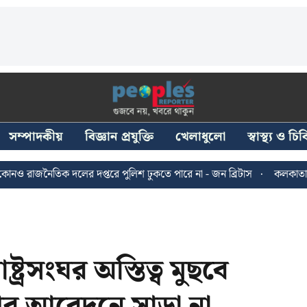
সম্পাদকীয়
বিজ্ঞান প্রযুক্তি
খেলাধুলো
স্বাস্থ্য ও চ
ৈতিক দলের দপ্তরে পুলিশ ঢুকতে পারে না - জন ব্রিটাস
কলকাতায় ২৪ জুলাই
রসংঘর অস্তিত্ব মুছবে
পের আবেদনে সাড়া না