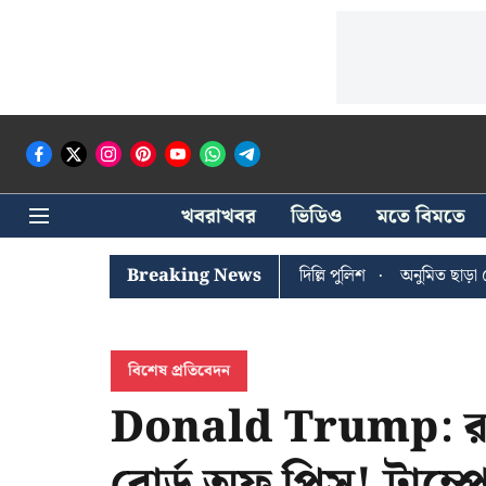
খবরাখবর
ভিডিও
মতে বিমতে
োষের খোঁজে সিপিআইএম সদর দপ্তরে দিল্লি পুলিশ
Breaking News
অনুমিত ছাড়া কোনও রাজন
বিশেষ প্রতিবেদন
Donald Trump: রাষ্ট্
বোর্ড অফ পিস! ট্রাম্