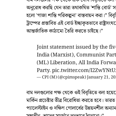
বাম দলগুলির পক্ষ থেকে এক যৌথ বিবৃতিতে বল
অনুরোধ করছি যেন তারা তথাকথিত 'শান্তি বোর্ড' সম্পর
হলো 'গাজা শান্তি পরিকল্পনা' বাস্তবায়ন করা।” বি
ট্রাম্পের প্রস্তাবিত এই বোর্ড ইচ্ছাকৃতভাবে রাষ্ট্রসংঘক
আন্তর্জাতিক কাঠামো তৈরি করতে চাইছে।”
Joint statement issued by the fi
India (Marxist), Communist Part
(ML) Liberation, All India Forwa
Party.
pic.twitter.com/I2ZwYNtU
— CPI (M) (@cpimspeak)
January 21, 20
বাম দলগুলোর পক্ষ থেকে ওই বিবৃতিতে বলা হয়েছে, 
মার্কিন প্রচেষ্টার তীব্র বিরোধিতা করতে হবে। ভা
প্যালেস্টাইন ও দক্ষিণ গোলার্ধের উন্নয়নশীল অন্যান্য