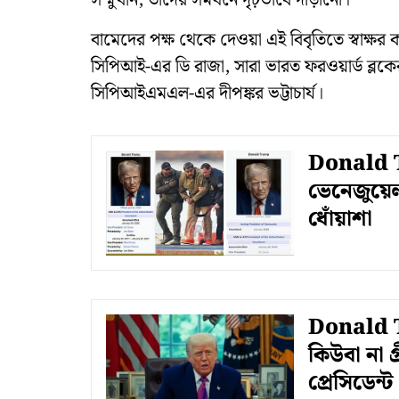
সম্মুখীন, তাদের সমর্থনে দৃঢ়ভাবে দাঁড়ানো।”
বামেদের পক্ষ থেকে দেওয়া এই বিবৃতিতে স্বাক্
সিপিআই-এর ডি রাজা, সারা ভারত ফরওয়ার্ড ব্লক
সিপিআইএমএল-এর দীপঙ্কর ভট্টাচার্য।
Donald Tr
ভেনেজুয়েলা'
ধোঁয়াশা
Donald T
কিউবা না গ্
প্রেসিডেন্ট