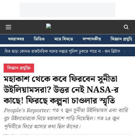
খবরাখবর
ভিডিও
মতে বিমতে
সম্পাদকীয়
বিজ্ঞান প্রযুক্তি
া কোনও রাজনৈতিক দলের দপ্তরে পুলিশ ঢুকতে পারে না - জন ব্রিটাস
কলকাতায় ২৪ জ
বিজ্ঞান প্রযুক্তি
মহাকাশ থেকে কবে ফিরবেন সুনীতা
উইলিয়ামসরা? উত্তর নেই NASA-র
কাছে! ফিরছে কল্পনা চাওলার স্মৃতি
People's Reporter: গত ৭ জুন সুনীতা উইলিয়ামস এবং ব্যারি
বুচ উইলমোরকে নিয়ে মহাকাশে পাড়ি দিয়েছিল। গত ১৪ জুন
পৃথিবীতে ফিরে আসার কথা ছিল তাঁদের।