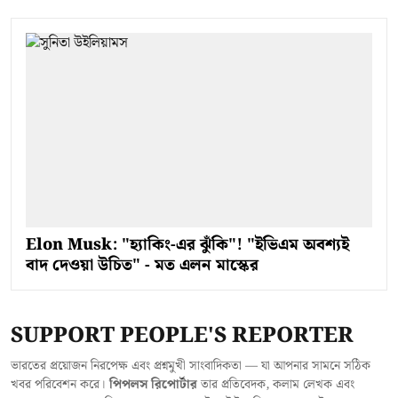
Elon Musk: "হ্যাকিং-এর ঝুঁকি"! "ইভিএম অবশ্যই
বাদ দেওয়া উচিত" - মত এলন মাস্কের
SUPPORT PEOPLE'S REPORTER
ভারতের প্রয়োজন নিরপেক্ষ এবং প্রশ্নমুখী সাংবাদিকতা — যা আপনার সামনে সঠিক
খবর পরিবেশন করে।
পিপলস রিপোর্টার
তার প্রতিবেদক, কলাম লেখক এবং