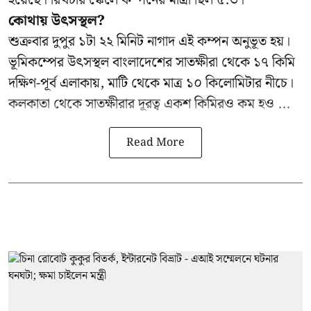
হয়েছে। রিখটার স্কেলে কম্পনের মাত্রা ছিল ৫.৩।
কোথায় উৎসস্থল?
শুক্রবার দুপুর ১টা ২২ মিনিট নাগাদ এই কম্পন অনুভূত হয়।
ভূমিকম্পের উৎসস্থল বাংলাদেশের সাতক্ষীরা থেকে ১৭ কিমি
দক্ষিণ-পূর্ব এলাকায়, মাটি থেকে মাত্র ১০ কিলোমিটার নীচে।
কলকাতা থেকে সাতক্ষীরার দূরত্ব একশ কিমিরও কম হও ...
Read More