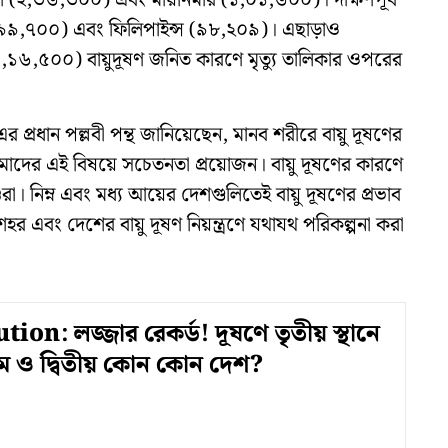
েশ (২,৩৬,৩০০) এবং মায়ানমার (১,০১,৬০০)। দক্ষিণপূর্ব
(৯৯,৭০০) এবং ফিলিপাইন্স (৯৮,২০৯)। এছাড়াও
,১৬,৫০০) বায়ুদূষণ জনিত কারণে মৃত্যু তালিকার ওপরের
প্রধান পল্লবী পন্থ জানিয়েছেন, মানব শরীরে বায়ু দূষণের
আমাদের এই বিষয়ে সচেতনতা প্রয়োজন। বায়ু দূষণের কারণে
শুরা। নিম্ন এবং মধ্য আয়ের দেশগুলিতেই বায়ু দূষণের প্রভাব
শহর এবং দেশের বায়ু দূষণ নিয়ন্ত্রণে যথাযথ পরিকল্পনা করা
ion: লজ্জার রেকর্ড! দূষণে তৃতীয় স্থানে
থম ও দ্বিতীয় কোন কোন দেশ?