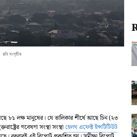
R
ছবি সংগৃহীত
য়েছে ৮১ লক্ষ মানুষের। যে তালিকার শীর্ষে আছে চিন (২৩
ক্তরাষ্ট্রের গবেষণা সংস্থা সংস্থা
হেলথ এফেক্ট ইন্সটিটিউট
। বুধবারই এই রিপোর্ট প্রকাশিত হয়। সমীক্ষা রিপোর্ট