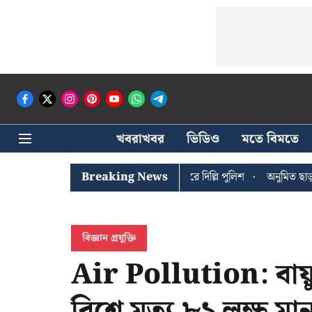
খবরাখবর
ভিডিও
মতে বিমতে
 ঘোষের খোঁজে সিপিআইএম সদর দপ্তরে দিল্লি পুলিশ
Breaking News
অনুমিত ছাড়া কোনও রাজ
বিজ্ঞান প্রযুক্তি
Air Pollution: বায়
বিশ্বে মৃত্যু ৮১ লক্ষ ম