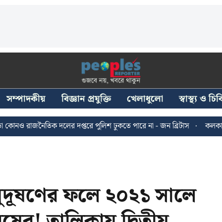
সম্পাদকীয়
বিজ্ঞান প্রযুক্তি
খেলাধুলো
স্বাস্থ্য ও চ
নৈতিক দলের দপ্তরে পুলিশ ঢুকতে পারে না - জন ব্রিটাস
কলকাতায় ২৪ জুল
ুদূষণের ফলে ২০২১ সালে
ানুষের! তালিকায় দ্বিতীয়