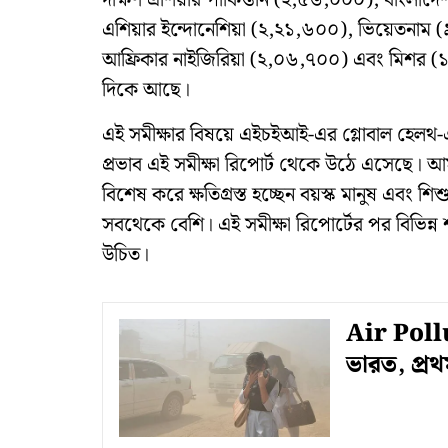
দক্ষিণ এশিয়ার পাকিস্তান (২,৫৬,০০০), বাংলাদ
এশিয়ার ইন্দোনেশিয়া (২,২১,৬০০), ভিয়েতনাম 
আফ্রিকার নাইজিরিয়া (২,০৬,৭০০) এবং মিশর (১
দিকে আছে।
এই সমীক্ষার বিষয়ে এইচইআই-এর গ্লোবাল হেলথ-এর 
প্রভাব এই সমীক্ষা রিপোর্ট থেকে উঠে এসেছে। 
বিশেষ করে ক্ষতিগ্রস্ত হচ্ছেন বয়স্ক মানুষ এবং শি
সবথেকে বেশি। এই সমীক্ষা রিপোর্টের পর বিভিন্ন 
উচিত।
Air Pollut
ভারত, প্র