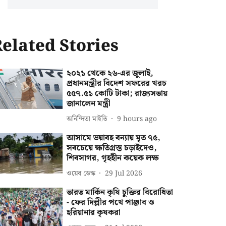
elated Stories
২০২১ থেকে ২৬-এর জুলাই,
প্রধানমন্ত্রীর বিদেশ সফরের খরচ
৫৫৭.৫১ কোটি টাকা; রাজ্যসভায়
জানালেন মন্ত্রী
অনিন্দিতা মাইতি
9 hours ago
আসামে ভয়াবহ বন্যায় মৃত ৭৫,
সবচেয়ে ক্ষতিগ্রস্ত চড়াইদেও,
শিবসাগর, গৃহহীন কয়েক লক্ষ
ওয়েব ডেস্ক
29 Jul 2026
ভারত মার্কিন কৃষি চুক্তির বিরোধিতা
- ফের দিল্লীর পথে পাঞ্জাব ও
হরিয়ানার কৃষকরা