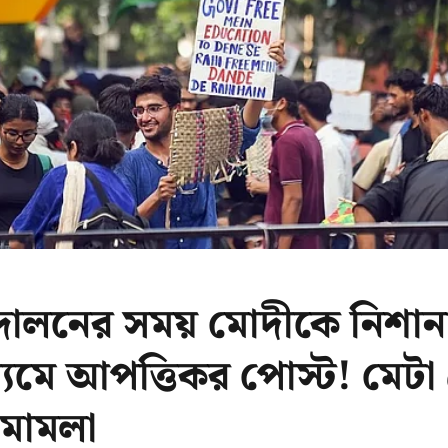
্দোলনের সময় মোদীকে নিশান
যমে আপত্তিকর পোস্ট! মেটা 
 মামলা