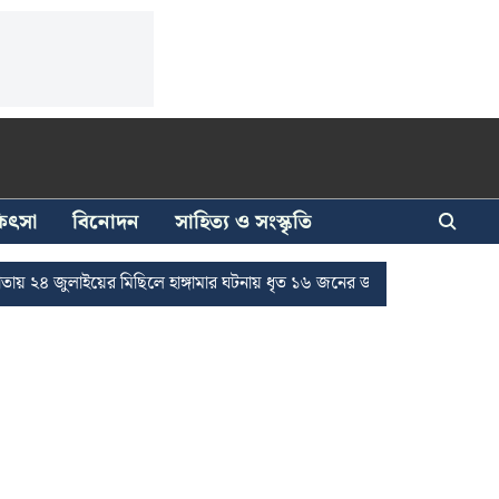
িকিৎসা
বিনোদন
সাহিত্য ও সংস্কৃতি
াইয়ের মিছিলে হাঙ্গামার ঘটনায় ধৃত ১৬ জনের জামিন
দুর্নীতি দমনে রাজ্যে চ