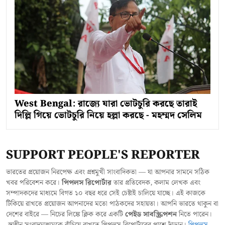
West Bengal: রাজ্যে যারা ভোটচুরি করছে তারাই
দিল্লি গিয়ে ভোটচুরি নিয়ে হল্লা করছে - মহম্মদ সেলিম
SUPPORT PEOPLE'S REPORTER
ভারতের প্রয়োজন নিরপেক্ষ এবং প্রশ্নমুখী সাংবাদিকতা — যা আপনার সামনে সঠিক
খবর পরিবেশন করে।
পিপলস রিপোর্টার
তার প্রতিবেদক, কলাম লেখক এবং
সম্পাদকদের মাধ্যমে বিগত ১০ বছর ধরে সেই চেষ্টাই চালিয়ে যাচ্ছে। এই কাজকে
টিকিয়ে রাখতে প্রয়োজন আপনাদের মতো পাঠকদের সহায়তা। আপনি ভারতে থাকুন বা
দেশের বাইরে — নিচের লিঙ্কে ক্লিক করে একটি
পেইড সাবস্ক্রিপশন
নিতে পারেন।