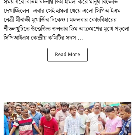
সময় ধরে বিভিন্ন ঘটনায় ডিম হামলা করে মানুষ বিক্ষোভ
দেখাচ্ছিলেন। এবার সেই হামলা ধেয়ে এলো
সিপিআইএম
নেত্রী মীনাক্ষী মুখার্জির
দিকেও। মঙ্গলবার কোচবিহারের
শীতলখুচিতে উত্তেজিত জনতার ডিম আক্রমণের মুখে পড়লো
সিপিআইএম কেন্দ্রীয় কমিটির সদস ...
Read More