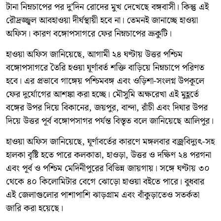
টানা নিম্নচাপের পর দু’দিন রোদের মুখ দেখেছে বঙ্গবাসী। কিন্তু এই
রৌদ্রজ্জ্বল আবহাওয়া দীর্ঘস্থায়ী হবে না। তেমনই জানাচ্ছে হাওয়া
অফিস। কারণ বঙ্গোপসাগরে ফের নিম্নচাপের ভ্রূকুটি।
হাওয়া অফিস জানিয়েছে, আগামী ২৪ ঘণ্টায় উত্তর পশ্চিম
বঙ্গোপসাগরে তৈরি হওয়া ঘূর্ণাবর্ত শক্তি বাড়িয়ে নিম্নচাপে পরিণত
হবে। এর প্রভাবে গাঙ্গেয় পশ্চিমবঙ্গ এবং ওড়িশা-সংলগ্ন উপকূলে
ফের দুর্যোগের আশঙ্কা করা হচ্ছে। মৌসুমি অক্ষরেখা এই মুহূর্তে
বঙ্গের উপর দিয়ে বিকানের, জয়পুর, বান্দা, রাঁচী এবং দিঘার উপর
দিয়ে উত্তর পূর্ব বঙ্গোপসাগর পর্যন্ত বিস্তৃত বলে জানিয়েছে আলিপুর।
হাওয়া অফিস জানিয়েছে, ঘূর্ণাবর্তের কারণে মঙ্গলবার বজ্রবিদ্যুৎ-সহ
হালকা বৃষ্টি হতে পারে কলকাতা, হাওড়া, উত্তর ও দক্ষিণ ২৪ পরগনা
এবং পূর্ব ও পশ্চিম মেদিনীপুরের বিভিন্ন জায়গায়। সঙ্গে ঘণ্টায় ৩০
থেকে ৪০ কিলোমিটার বেগে ঝোড়ো হাওয়া বইতে পারে। বুধবার
এই জেলাগুলোর পাশাপাশি ঝাড়গ্রাম এবং বাঁকুড়াতেও সতর্কতা
জারি করা হয়েছে।