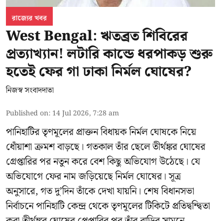
রাজ্যের খবর
West Bengal: ঋতব্রত শিবিরের
প্রত্যাখ্যান! লটারি কান্ডে ধরপাকড় শুরু
হতেই ফের গা ঢাকা নির্মল ঘোষের?
নিজস্ব সংবাদদাতা
Published on
:
14 Jul 2026, 7:28 am
পানিহাটির তৃণমূলের প্রাক্তন বিধায়ক নির্মল ঘোষকে নিয়ে
ধোঁয়াশা ক্রমশ বাড়ছে। গতকাল তাঁর ছেলে তীর্থঙ্কর ঘোষের
গ্রেপ্তারির পর নতুন করে বেশ কিছু অভিযোগ উঠেছে। যে
অভিযোগে ফের নাম জড়িয়েছে নির্মল ঘোষের। সূত্র
অনুসারে, গত দু’দিন তাঁকে দেখা যায়নি। শেষ বিধানসভা
নির্বাচনে পানিহাটি কেন্দ্র থেকে তৃণমূলের টিকিটে প্রতিদ্বন্দ্বিতা