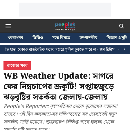
খবরাখবর
ভিডিও
মতে বিমতে
সম্পাদকীয়
বিজ্ঞান প্রযুক্তি
াজনৈতিক দলের দপ্তরে পুলিশ ঢুকতে পারে না - জন ব্রিটাস
কলকাতায় ২৪ জুলাইয়ের ম
রাজ্যের খবর
WB Weather Update: সাগরে
ফের নিম্নচাপের ভ্রূকুটি! সপ্তাহজুড়ে
ঝড়বৃষ্টির সতর্কতা জেলায়-জেলায়
People's Reporter: বৃহস্পতিবার থেকে দুর্যোগের সম্ভাবনা
বাড়বে। ওই দিন কলকাতা-সহ দক্ষিণবঙ্গের সব জেলাতেই হলুদ
সতর্কতা জারি হয়েছে। শুক্রবারও বিক্ষিপ্ত ভাবে হালকা থেকে
মাঝারি বৃষ্টি চলতে পারে।