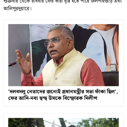
শুক্রবার থেকে রবিবার ফের ভারী বৃষ্টি হতে পারে জলপাইগুড়ি এবং
আলিপুরদুয়ারে।
'দলবদলু নেতাদের জন্যেই প্রধানমন্ত্রীর সভা ফাঁকা ছিল',
ফের আদি-নব্য দ্বন্দ্ব উসকে বিস্ফোরক দিলীপ