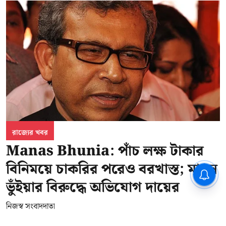
রাজ্যের খবর
Manas Bhunia: পাঁচ লক্ষ টাকার
বিনিময়ে চাকরির পরেও বরখাস্ত; মানস
CPIM: ৬০ লক্ষ নাম বিবেচনাধীন রেখে
ভোট ঘোষণার প্রতিবাদ - আদালতের
ভুঁইয়ার বিরুদ্ধে অভিযোগ দায়ের
দ্বারস্থ হবে সিপিআইএম
নিজস্ব সংবাদদাতা