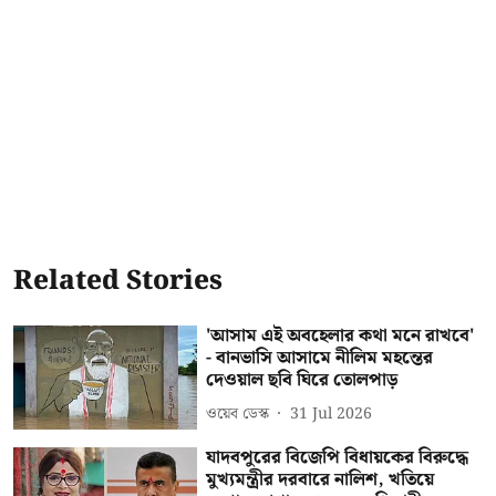
Related Stories
'আসাম এই অবহেলার কথা মনে রাখবে'
- বানভাসি আসামে নীলিম মহন্তের
দেওয়াল ছবি ঘিরে তোলপাড়
ওয়েব ডেস্ক
31 Jul 2026
যাদবপুরের বিজেপি বিধায়কের বিরুদ্ধে
মুখ্যমন্ত্রীর দরবারে নালিশ, খতিয়ে