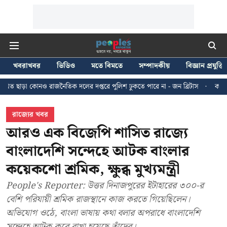
খবরাখবর
ভিডিও
মতে বিমতে
সম্পাদকীয়
বিজ্ঞান প্রযুক্তি
জনৈতিক দলের দপ্তরে পুলিশ ঢুকতে পারে না - জন ব্রিটাস
কলকাতায় ২৪ জুলাইয়ের ম
রাজ্যের খবর
আরও এক বিজেপি শাসিত রাজ্যে
বাংলাদেশি সন্দেহে আটক বাংলার
কয়েকশো শ্রমিক, ক্ষুব্ধ মুখ্যমন্ত্রী
People's Reporter: উত্তর দিনাজপুরের ইটাহারের ৩০০-র
বেশি পরিযায়ী শ্রমিক রাজস্থানে কাজ করতে গিয়েছিলেন।
অভিযোগ ওঠে, বাংলা ভাষায় কথা বলার অপরাধে বাংলাদেশি
সন্দেহে আটক করে রাখা হয়েছে তাঁদের।