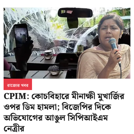
রাজ্যের খবর
CPIM: কোচবিহারে মীনাক্ষী মুখার্জির
ওপর ডিম হামলা; বিজেপির দিকে
অভিযোগের আঙুল সিপিআইএম
নেত্রীর