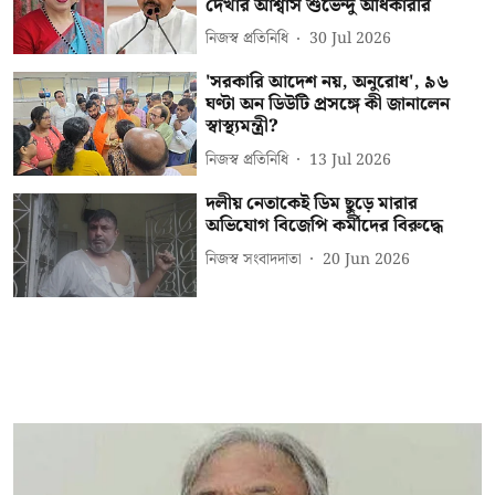
দেখার আশ্বাস শুভেন্দু অধিকারীর
নিজস্ব প্রতিনিধি
30 Jul 2026
'সরকারি আদেশ নয়, অনুরোধ', ৯৬
ঘণ্টা অন ডিউটি প্রসঙ্গে কী জানালেন
স্বাস্থ্যমন্ত্রী?
নিজস্ব প্রতিনিধি
13 Jul 2026
দলীয় নেতাকেই ডিম ছুড়ে মারার
অভিযোগ বিজেপি কর্মীদের বিরুদ্ধে
নিজস্ব সংবাদদাতা
20 Jun 2026