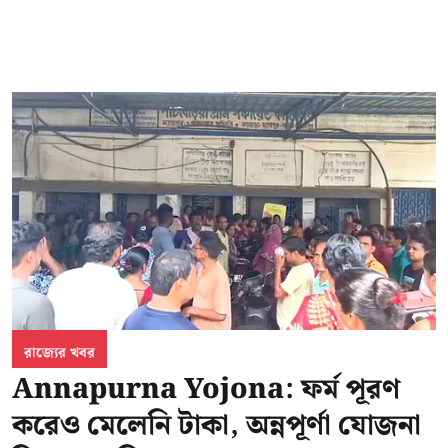
রাজ্যের খবর
Annapurna Yojona: ফর্ম পূরণ
করেও মেলেনি টাকা, অন্নপূর্ণা যোজনা