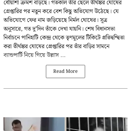
ধোঁয়াশা ক্রমশ বাড়ছে। গতকাল তাঁর ছেলে তীর্থঙ্কর ঘোষের
গ্রেপ্তারির পর নতুন করে বেশ কিছু অভিযোগ উঠেছে। যে
অভিযোগে ফের নাম জড়িয়েছে নির্মল ঘোষের। সূত্র
অনুসারে, গত দু’দিন তাঁকে দেখা যায়নি। শেষ বিধানসভা
নির্বাচনে পানিহাটি কেন্দ্র থেকে তৃণমূলের টিকিটে প্রতিদ্বন্দ্বিতা
করা তীর্থঙ্কর ঘোষের প্রেপ্তারির পর তাঁর বাড়ির সামনে
ব্যান্ডপার্টি নিয়ে গিয়ে উল্লাস ...
Read More