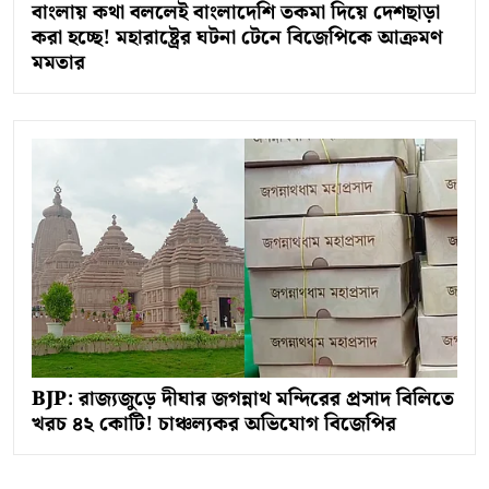
বাংলায় কথা বললেই বাংলাদেশি তকমা দিয়ে দেশছাড়া
করা হচ্ছে! মহারাষ্ট্রের ঘটনা টেনে বিজেপিকে আক্রমণ
মমতার
BJP: রাজ্যজুড়ে দীঘার জগন্নাথ মন্দিরের প্রসাদ বিলিতে
খরচ ৪২ কোটি! চাঞ্চল্যকর অভিযোগ বিজেপির