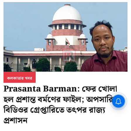
কলকাতার খবর
Prasanta Barman: ফের খোলা
হল প্রশান্ত বর্মণের ফাইল; অপসারিত
CPIM: ৬০ লক্ষ নাম বিবেচনাধীন রেখে
ভোট ঘোষণার প্রতিবাদ - আদালতের
বিডিওর গ্রেপ্তারিতে তৎপর রাজ্য
দ্বারস্থ হবে সিপিআইএম
প্রশাসন