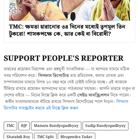
TMC: ক্ষমতা হারানোর ৩৪ দিনের মধ্যেই তৃণমূল তিন
টুকরো! শাসকপক্ষে কে, আর কেই বা বিরোধী?
SUPPORT PEOPLE'S REPORTER
ভারতের প্রয়োজন নিরপেক্ষ এবং প্রশ্নমুখী সাংবাদিকতা — যা আপনার সামনে সঠিক
খবর পরিবেশন করে।
পিপলস রিপোর্টার
তার প্রতিবেদক, কলাম লেখক এবং
সম্পাদকদের মাধ্যমে বিগত ১০ বছর ধরে সেই চেষ্টাই চালিয়ে যাচ্ছে। এই কাজকে
টিকিয়ে রাখতে প্রয়োজন আপনাদের মতো পাঠকদের সহায়তা। আপনি ভারতে থাকুন বা
দেশের বাইরে — নিচের লিঙ্কে ক্লিক করে একটি
পেইড সাবস্ক্রিপশন
নিতে পারেন।
স্বাধীন সংবাদমাধ্যমকে বাঁচিয়ে রাখতে পিপলস রিপোর্টারের পাশে দাঁড়ান।
পিপলস
রিপোর্টার সাবস্ক্রাইব করতে এই লিঙ্কে ক্লিক করুন
TMC
BJP
Mamata Bandyopadhyay
Sudip Bandyopadhyay
Shatabdi Roy
TMC Split
Bhupendra Yadav