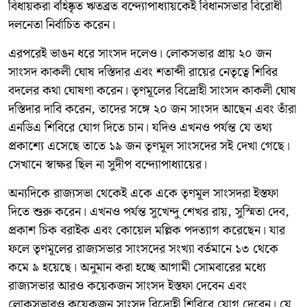
বিধায়করা বহিষ্কৃত ঋতব্রত বন্দ্যোপাধ্যায়কেই বিধানসভার বিরোধী
দলনেতা নির্বাচিত করেন।
এরপরেই ভাঙন ধরে সাংসদ দলেও। লোকসভার প্রায় ২০ জন
সাংসদ কাকলী ঘোষ দস্তিদার এবং শতাব্দী রায়ের নেতৃত্বে শিবির
বদলের কথা ঘোষণা করেন। তৃণমূলের বিদ্রোহী সাংসদ কাকলী ঘোষ
দস্তিদার দাবি করেন, তাদের সঙ্গে ২০ জন সাংসদ আছেন এবং তাঁরা
এনডিএ শিবিরে যোগ দিতে চান। যদিও এখনও পর্যন্ত যে তথ্য
প্রকাশ্যে এসেছে তাতে ১৯ জন তৃণমূল সাংসদের সই দেখা গেছে।
সেখানে স্বাক্ষর ছিল না সুদীপ বন্দ্যোপাধ্যায়ের।
অন্যদিকে রাজ্যসভা থেকেই একে একে তৃণমূল সাংসদরা ইস্তফা
দিতে শুরু করেন। এখনও পর্যন্ত সুখেন্দু শেখর রায়, সুস্মিতা দেব,
প্রকাশ চিক বরাইক এবং কোয়েল মল্লিক পদত্যাগ করেছেন। যার
ফলে তৃণমূলের রাজ্যসভার সাংসদের সংখ্যা বর্তমানে ১৩ থেকে
কমে ৯ হয়েছে। অনুমান করা হচ্ছে আগামী সোমবারের মধ্যে
রাজ্যসভার আরও কয়েকজন সাংসদ ইস্তফা দেবেন এবং
লোকসভারও কয়েকজন সাংসদ বিদ্রোহী শিবিরে যোগ দেবেন। যে