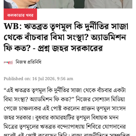
কলকাতার খবর
WB: ঋতব্রত তৃণমূল কি দুর্নীতির সাজা
থেকে বাঁচবার বিমা সংস্থা? অ্যাডমিশন
ফি কত? - প্রশ্ন জহর সরকারের
নিজস্ব প্রতিনিধি
Published on
:
16 Jul 2026, 9:56 am
“এই ঋতব্রত তৃণমূল কি দুর্নীতির সাজা থেকে বাঁচবার একটা
বিমা সংস্থা? অ্যাডমিশন ফি কত?” নিজের সোশ্যাল মিডিয়া
পেজে চাঞ্চল্যকর এই পোষ্ট করলেন প্রাক্তন তৃণমূল সাংসদ
জহর সরকার। বুধবার কামারহাটির তৃণমূল বিধায়ক মদন
মিত্রের
তৃণমূলের ঋতব্রত বন্দ্যোপাধ্যায় শিবিরে
যোগদানের
পরেই এই পোষ্ট করেছেন তিনি। রাজ্য রাজনীতিতে সাম্প্রতিক