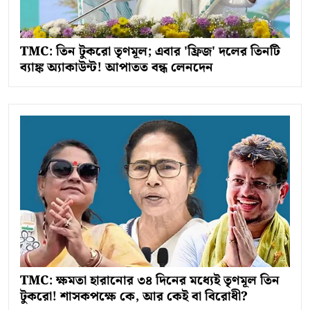
TMC: তিন টুকরো তৃণমূল; এবার 'ফ্রিজ' দলের তিনটি
ব্যাঙ্ক অ্যাকাউন্ট! আপাতত বন্ধ লেনদেন
TMC: ক্ষমতা হারানোর ৩৪ দিনের মধ্যেই তৃণমূল তিন
টুকরো! শাসকপক্ষে কে, আর কেই বা বিরোধী?