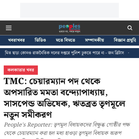
খবরাখবর
ভিডিও
মতে বিমতে
সম্পাদকীয়
বিজ্ঞান প্রযুক্তি
াজনৈতিক দলের দপ্তরে পুলিশ ঢুকতে পারে না - জন ব্রিটাস
কলকাতায় ২৪ জুলাইয়ের 
কলকাতার খবর
TMC: চেয়ারম্যান পদ থেকে
অপসারিত মমতা বন্দ্যোপাধ্যায়,
সাসপেন্ড অভিষেক, ঋতব্রত তৃণমূলে
নতুন সমীকরণ
People's Reporter: তৃণমূল বিধায়কদের বিক্ষুব্ধ গোষ্ঠীর পক্ষ
থেকে চেয়ারম্যান করা হল মধ্য হাওড়া তৃণমূল বিধায়ক অরূপ