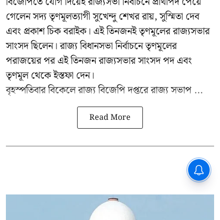
বিজেপিতে যোগ দিয়েই রাজ্যসভা নির্বাচনে প্রার্থীপদ পেয়ে
গেলেন সদ্য তৃণমূলত্যাগী সুখেন্দু শেখর রায়, সুস্মিতা দেব
এবং প্রকাশ চিক বরাইক। এই তিনজনই তৃণমূলের রাজ্যসভার
সাংসদ ছিলেন। রাজ্য বিধানসভা নির্বাচনে তৃণমূলের
পরাজয়ের পর এই তিনজন রাজ্যসভার সাংসদ পদ এবং
তৃণমূল থেকে ইস্তফা দেন।
বৃহস্পতিবার বিকেলে রাজ্য বিজেপি দপ্তরে
রাজ্য সভাপ ...
Read More
CPIM: ৬০ লক্ষ নাম বিবেচনাধীন রেখে
ভোট ঘোষণার প্রতিবাদ - আদালতের
দ্বারস্থ হবে সিপিআইএম