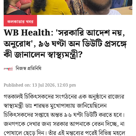
কলকাতার খবর
WB Health: 'সরকারি আদেশ নয়,
অনুরোধ', ৯৬ ঘণ্টা অন ডিউটি প্রসঙ্গে
কী জানালেন স্বাস্থ্যমন্ত্রী?
নিজস্ব প্রতিনিধি
Published on
:
13 Jul 2026, 12:03 pm
গতকালই চিকিৎসকদের সংগঠনের এক অনুষ্ঠানে রাজ্যের
স্বাস্থ্যমন্ত্রী ডাঃ শারদ্বত মুখোপাধ্যায় জানিয়েছিলেন
চিকিৎসকদের সপ্তাহে অন্তত ৯৬ ঘণ্টা ডিউটি করতে হবে।
জনগণকে দেখার জন্য সরকার আপনাকে বেতন দিচ্ছে, না
পোষালে ছেড়ে দিন। তাঁর এই মন্তব্যের পরেই বিভিন্ন মহলে