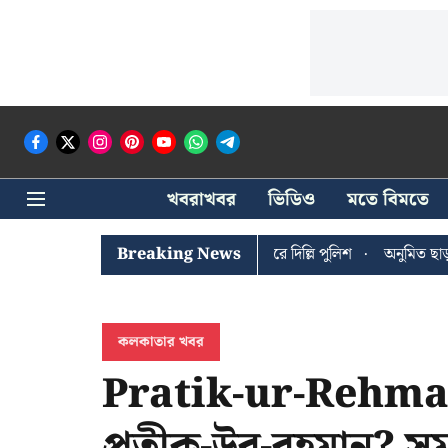
খবরাখবর
ভিডিও
মতে বিমতে
ঐশী ঘোষের খোঁজে সিপিআইএম সদর দপ্তরে দিল্লি পুলিশ
Breaking News
অনুমিত ছাড়া কোন
কলকাতার খবর
Pratik-ur-Rehma
প্রতীক-উর-রহমান? স