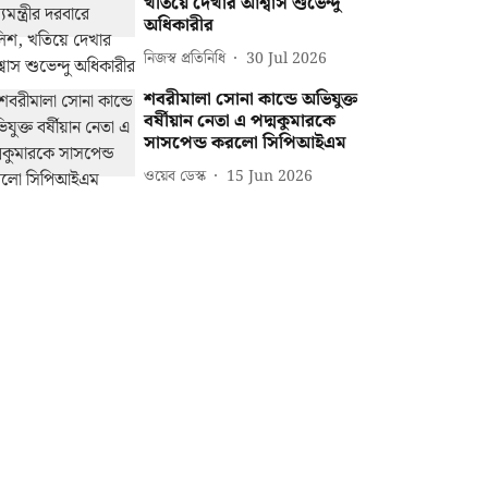
খতিয়ে দেখার আশ্বাস শুভেন্দু
অধিকারীর
নিজস্ব প্রতিনিধি
30 Jul 2026
শবরীমালা সোনা কান্ডে অভিযুক্ত
বর্ষীয়ান নেতা এ পদ্মকুমারকে
সাসপেন্ড করলো সিপিআইএম
ওয়েব ডেস্ক
15 Jun 2026