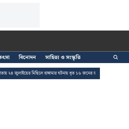
িকিৎসা
বিনোদন
সাহিত্য ও সংস্কৃতি
 জুলাইয়ের মিছিলে হাঙ্গামার ঘটনায় ধৃত ১৬ জনের জামিন
দুর্নীতি দমনে রাজ