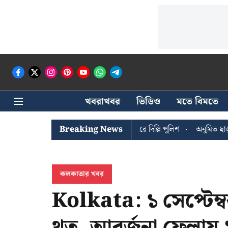
খবরাখবর
ভিডিও
মতে বিমতে
ঐশী ঘোষের খোঁজে সিপিআইএম সদর দপ্তরে দিল্লি পুলিশ
Breaking News
অনুমিত ছাড়া কোনও
কলকাতার খবর
Kolkata: ১ সেপ্টেম্বর 
থুতু, আবর্জনা ফেলায়