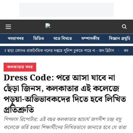
খবরাখবর
ভিডিও
মতে বিমতে
সম্পাদকীয়
বিজ্ঞান প্রযুক্তি
োনও রাজনৈতিক দলের দপ্তরে পুলিশ ঢুকতে পারে না - জন ব্রিটাস
কলকাতায় ২৪ জুলা
কলকাতার খবর
Dress Code: পরে আসা যাবে না
ছেঁড়া জিনস, কলকাতার এই কলেজে
পড়ুয়া-অভিভাবকদের দিতে হবে লিখিত
প্রতিশ্রুতি
পিপলস রিপোর্টার: এই বছর কলকাতার আচার্য জগদীশ চন্দ্র বসু
কলেজে ভর্তি হওয়া শিক্ষার্থীদের লিখিতভাবে জানাতে হবে যে তারা