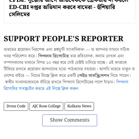
CPIM: পুজোর আগে অভিষেককে গ্রেফতার না করলে
ED-CBI দপ্তর অভিযান করবে বামেরা - হুঁশিয়ারি
সেলিমের
SUPPORT PEOPLE'S REPORTER
ভারতের প্রয়োজন নিরপেক্ষ এবং প্রশ্নমুখী সাংবাদিকতা — যা আপনার সামনে সঠিক
খবর পরিবেশন করে।
পিপলস রিপোর্টার
তার প্রতিবেদক, কলাম লেখক এবং
সম্পাদকদের মাধ্যমে বিগত ১০ বছর ধরে সেই চেষ্টাই চালিয়ে যাচ্ছে। এই কাজকে
টিকিয়ে রাখতে প্রয়োজন আপনাদের মতো পাঠকদের সহায়তা। আপনি ভারতে থাকুন বা
দেশের বাইরে — নিচের লিঙ্কে ক্লিক করে একটি
পেইড সাবস্ক্রিপশন
নিতে পারেন।
স্বাধীন সংবাদমাধ্যমকে বাঁচিয়ে রাখতে পিপলস রিপোর্টারের পাশে দাঁড়ান।
পিপলস
রিপোর্টার সাবস্ক্রাইব করতে এই লিঙ্কে ক্লিক করুন
Dress Code
AJC Bose College
Kolkata News
Show Comments