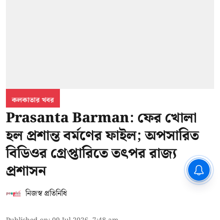
কলকাতার খবর
Prasanta Barman: ফের খোলা
হল প্রশান্ত বর্মণের ফাইল; অপসারিত
বিডিওর গ্রেপ্তারিতে তৎপর রাজ্য
প্রশাসন
CPIM: ৬০ লক্ষ নাম বিবেচনাধীন রেখে
ভোট ঘোষণার প্রতিবাদ - আদালতের
দ্বারস্থ হবে সিপিআইএম
নিজস্ব প্রতিনিধি