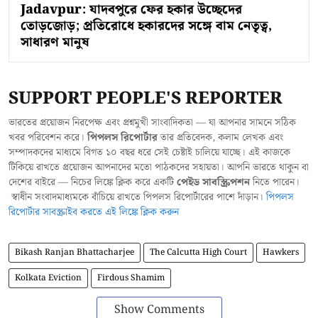
Jadavpur: যাদবপুরে ফের হকার উচ্ছেদের
তোড়জোড়; প্রতিরোধে হকারদের সঙ্গে বাম নেতৃত্ব,
সাধারণ মানুষ
SUPPORT PEOPLE'S REPORTER
ভারতের প্রয়োজন নিরপেক্ষ এবং প্রশ্নমুখী সাংবাদিকতা — যা আপনার সামনে সঠিক
খবর পরিবেশন করে।
পিপলস রিপোর্টার
তার প্রতিবেদক, কলাম লেখক এবং
সম্পাদকদের মাধ্যমে বিগত ১০ বছর ধরে সেই চেষ্টাই চালিয়ে যাচ্ছে। এই কাজকে
টিকিয়ে রাখতে প্রয়োজন আপনাদের মতো পাঠকদের সহায়তা। আপনি ভারতে থাকুন বা
দেশের বাইরে — নিচের লিঙ্কে ক্লিক করে একটি
পেইড সাবস্ক্রিপশন
নিতে পারেন।
স্বাধীন সংবাদমাধ্যমকে বাঁচিয়ে রাখতে পিপলস রিপোর্টারের পাশে দাঁড়ান।
পিপলস
রিপোর্টার সাবস্ক্রাইব করতে এই লিঙ্কে ক্লিক করুন
Bikash Ranjan Bhattacharjee
The Calcutta High Court
Hawkers
Kolkata Eviction
Firdous Shamim
Show Comments