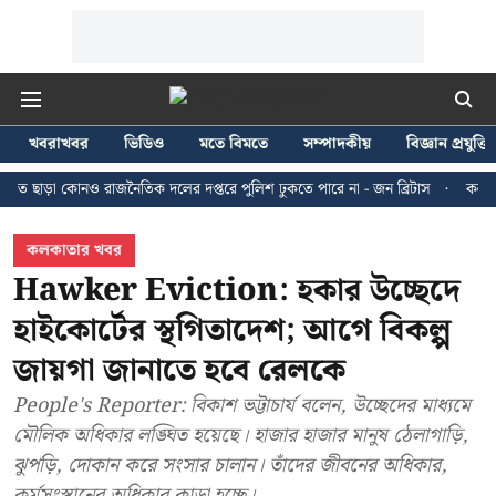
খবরাখবর
ভিডিও
মতে বিমতে
সম্পাদকীয়
বিজ্ঞান প্রযুক্তি
 কোনও রাজনৈতিক দলের দপ্তরে পুলিশ ঢুকতে পারে না - জন ব্রিটাস
কলকাতায় ২৪ জু
কলকাতার খবর
Hawker Eviction: হকার উচ্ছেদে
হাইকোর্টের স্থগিতাদেশ; আগে বিকল্প
জায়গা জানাতে হবে রেলকে
People's Reporter: বিকাশ ভট্টাচার্য বলেন, উচ্ছেদের মাধ্যমে
মৌলিক অধিকার লঙ্ঘিত হয়েছে। হাজার হাজার মানুষ ঠেলাগাড়ি,
ঝুপড়ি, দোকান করে সংসার চালান। তাঁদের জীবনের অধিকার,
কর্মসংস্থানের অধিকার কাড়া হচ্ছে।