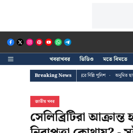
খবরাখবর
ভিডিও
মতে বিমতে
 ঘোষের খোঁজে সিপিআইএম সদর দপ্তরে দিল্লি পুলিশ
Breaking News
অনুমিত ছাড়া কোনও রা
জাতীয় খবর
সেলিব্রিটিরা আক্রান্ত
নিরাপত্তা কোথায়? -