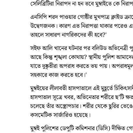
সেলিব্রিটিরা নিরাপদ না হন তবে মুম্বাইতে কে ন
এনসিপি শরদ পাওয়ার গোষ্ঠীর মুখপাত্র ক্লাইড ক
উদ্বেগজনক। কারণ এত নিরাপত্তা থাকার পরেও এমন উচ
তাহলে সাধারণ নাগরিকদের কী হবে?'
সইফ আলি খানের ঘটনার পর বলিউড অভিনেত্রী পূজ
আছে কিন্তু শৃঙ্খলা কোথায়? স্থানীয় পুলিশ আমা
যাতে দুষ্কৃতীরা অপরাধ করতে ভয় পায়। অপরাধমূলক
সহকারে কাজ করতে হবে।'
মুম্বইয়ের লীলাবতী হাসপাতালে এই মুহূর্তে চিকিৎ
হাসপাতাল সূত্রে খবর, অভিনেতার শরীরে ছ’টি ক্ষত
চলেছে তাঁর অস্ত্রোপচার। শরীর থেকে ছুরির ভ
কসমেটিক সার্জারিও হয়েছে।
মুম্বই পুলিশের ডেপুটি কমিশনার (ডিসি) দীক্ষিত