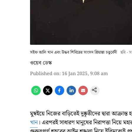
সইফ আলি খান এবং উদ্ধব শিবিরের সাংসদ প্রিয়াঙ্কা চতুর্বেদী
ছবি - স
ওয়েব ডেস্ক
Published on
:
16 Jan 2025, 9:08 am
মুম্বইয়ে নিজের বাড়িতেই দুষ্কৃতীদের দ্বারা আক্র
খান
। এরপরই সাধারণ মানুষের নিরাপত্তা নিয়ে মহার
গুরুত্বপূর্ণ শহরের আইন শৃঙ্খলা নিয়ে ইতিমধ্যেই প