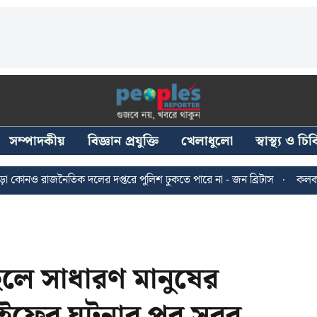
সম্পাদকীয়
বিজ্ঞান প্রযুক্তি
খেলাধুলো
স্বাস্থ্য ও চ
জনৈতিক দলের দপ্তরে পুলিশ ঢুকতে পারে না - জন ব্রিটাস
কলকাতায় ২৪ জুল
 হলে সাধারণ মানুষের
 সইফের ঘটনার পর সরব