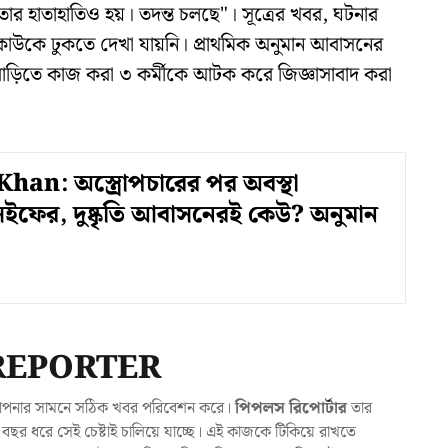
তার হাতাহাতিও হয়। তদন্ত চলছে"। সূত্রের খবর, ঘটনার
াউকে ঢুকতে দেখা যায়নি। প্রাথমিক অনুমান আবাসনের
বাড়িতে কাজ করা ৩ কর্মীকে আটক করে জিজ্ঞাসাবাদ করা
Khan: অস্ত্রোপচারের পর অবস্থা
 সইফের, দুষ্কৃতি আবাসনেরই কেউ? অনুমান
REPORTER
যা আপনার সামনে সঠিক খবর পরিবেশন করে।
পিপলস রিপোর্টার
তার
ছর ধরে সেই চেষ্টাই চালিয়ে যাচ্ছে। এই কাজকে টিকিয়ে রাখতে