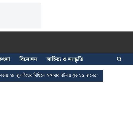
িকিৎসা
বিনোদন
সাহিত্য ও সংস্কৃতি
াইয়ের মিছিলে হাঙ্গামার ঘটনায় ধৃত ১৬ জনের জামিন
দুর্নীতি দমনে রাজ্যে 