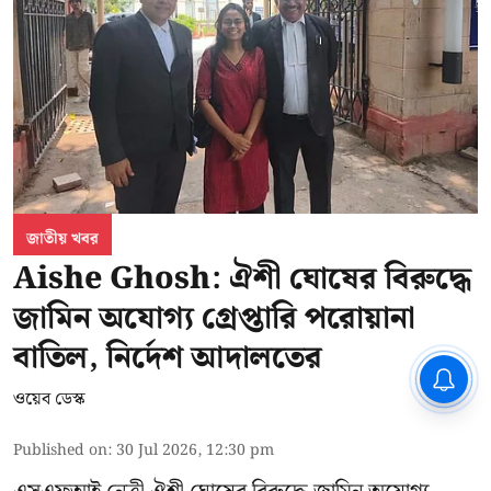
জাতীয় খবর
Aishe Ghosh: ঐশী ঘোষের বিরুদ্ধে
জামিন অযোগ্য গ্রেপ্তারি পরোয়ানা
বাতিল, নির্দেশ আদালতের
CPIM: ৬০ লক্ষ নাম বিবেচনাধীন রেখে
ভোট ঘোষণার প্রতিবাদ - আদালতের
ওয়েব ডেস্ক
দ্বারস্থ হবে সিপিআইএম
Published on
:
30 Jul 2026, 12:30 pm