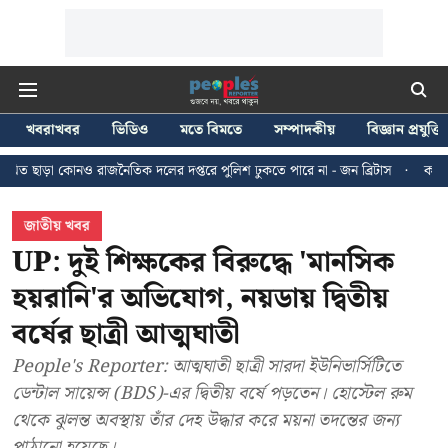
খবরাখবর
ভিডিও
মতে বিমতে
সম্পাদকীয়
বিজ্ঞান প্রযুক্তি
নৈতিক দলের দপ্তরে পুলিশ ঢুকতে পারে না - জন ব্রিটাস
কলকাতায় ২৪ জুলাইয়ের মি
জাতীয় খবর
UP: দুই শিক্ষকের বিরুদ্ধে 'মানসিক
হয়রানি'র অভিযোগ, নয়ডায় দ্বিতীয়
বর্ষের ছাত্রী আত্মঘাতী
People's Reporter: আত্মঘাতী ছাত্রী সারদা ইউনিভার্সিটিতে
ডেন্টাল সায়েন্স (BDS)-এর দ্বিতীয় বর্ষে পড়তেন। হোস্টেল রুম
থেকে ঝুলন্ত অবস্থায় তাঁর দেহ উদ্ধার করে ময়না তদন্তের জন্য
পাঠানো হয়েছে।