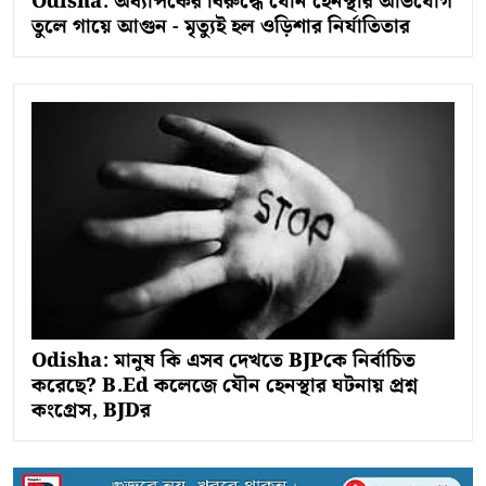
Odisha: অধ্যাপকের বিরুদ্ধে যৌন হেনস্থার অভিযোগ
তুলে গায়ে আগুন - মৃত্যুই হল ওড়িশার নির্যাতিতার
Odisha: মানুষ কি এসব দেখতে BJPকে নির্বাচিত
করেছে? B.Ed কলেজে যৌন হেনস্থার ঘটনায় প্রশ্ন
কংগ্রেস, BJDর