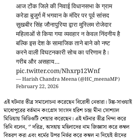
आज टोंक जिले की निवाई विधानसभा के ग्राम
करेडा बुजुर्ग में भगवान के मंदिर पर पूर्व सांसद
सुखबीर सिंह जौनापुरिया द्वारा मुस्लिम रोजेदार
महिलाओं से किया गया व्यवहार न केवल निंदनीय है
बल्कि इस देश के सामाजिक ताने बाने को नष्ट
करने वाली विघटनकारी सोच का परिणाम है।
गरीब और असहाय…
pic.twitter.com/Nhxrp12Wnf
— Harish Chandra Meena (@HC_meenaMP)
February 22, 2026
এই ঘটনার তীব্র সমালোচনা করেছেন বিরোধী নেতারা। টঙ্ক-সাওয়াই
মাধোপুরের বর্তমান কংগ্রেস সাংসদ হরিশ চন্দ্র মীনা সোশ্যাল
মিডিয়ায় ভিডিওটি শেয়ার করেছেন। এই ঘটনার তীব্র নিন্দা করে
তিনি বলেন, ‘’ দরিদ্র, অসহায় মহিলাদের নাম জিজ্ঞাসা করে কম্বল
বিতরণ করা এবং ধর্মের উপর নির্ভর করে কম্বল না দিয়েই তাঁদের