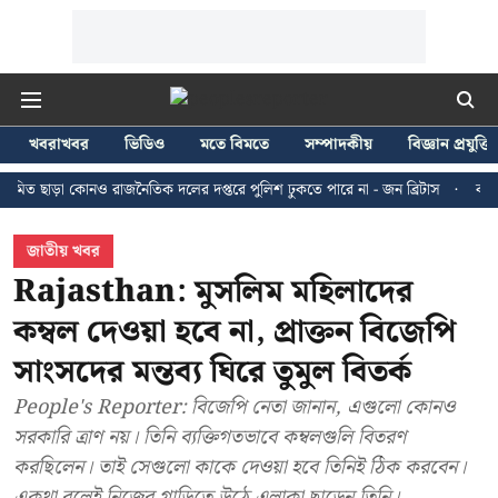
খবরাখবর
ভিডিও
মতে বিমতে
সম্পাদকীয়
বিজ্ঞান প্রযুক্তি
া কোনও রাজনৈতিক দলের দপ্তরে পুলিশ ঢুকতে পারে না - জন ব্রিটাস
কলকাতায় ২৪ জ
জাতীয় খবর
Rajasthan: মুসলিম মহিলাদের
কম্বল দেওয়া হবে না, প্রাক্তন বিজেপি
সাংসদের মন্তব্য ঘিরে তুমুল বিতর্ক
People's Reporter: বিজেপি নেতা জানান, এগুলো কোনও
সরকারি ত্রাণ নয়। তিনি ব্যক্তিগতভাবে কম্বলগুলি বিতরণ
করছিলেন। তাই সেগুলো কাকে দেওয়া হবে তিনিই ঠিক করবেন।
একথা বলেই নিজের গাড়িতে উঠে এলাকা ছাড়েন তিনি।