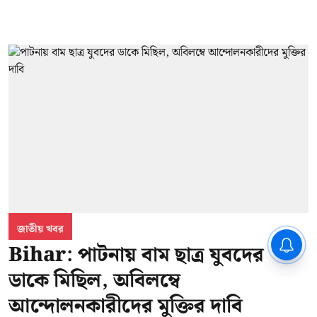
জাতীয় খবর
CPIM: ৬০ লক্ষ নাম বিবেচনাধীন রেখে
Bihar: পাটনায় বাম ছাত্র যুবদের
ভোট ঘোষণার প্রতিবাদ - আদালতের
দ্বারস্থ হবে সিপিআইএম
ডাকে মিছিল, অবিলম্বে
আন্দোলনকারীদের মুক্তির দাবি