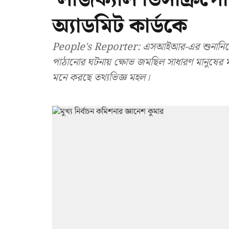
অ্যাডমিট কার্ডকে
People's Reporter: এসআইআর-এর শুনানিতে ল
পাঠানোর ঘটনায় ক্ষোভ জমছিল সাধারণ মানুষের ম
মনে করছে তথ্যভিজ্ঞ মহল।