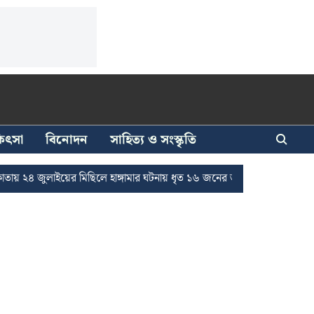
িকিৎসা
বিনোদন
সাহিত্য ও সংস্কৃতি
 জুলাইয়ের মিছিলে হাঙ্গামার ঘটনায় ধৃত ১৬ জনের জামিন
দুর্নীতি দমনে রা