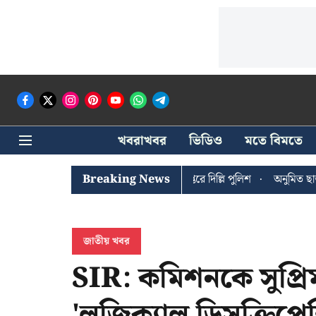
খবরাখবর
ভিডিও
মতে বিমতে
ঐশী ঘোষের খোঁজে সিপিআইএম সদর দপ্তরে দিল্লি পুলিশ
Breaking News
অনুমিত ছাড়া কোন
জাতীয় খবর
SIR: কমিশনকে সুপ্রিম
'লজিক্যাল ডিসক্রিপেন্