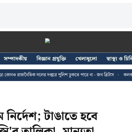
সম্পাদকীয়
বিজ্ঞান প্রযুক্তি
খেলাধুলো
স্বাস্থ্য ও চ
ও রাজনৈতিক দলের দপ্তরে পুলিশ ঢুকতে পারে না - জন ব্রিটাস
কলকাতায় ২৪
 নির্দেশ; টাঙাতে হবে
সি'র তালিকা, মান্যতা