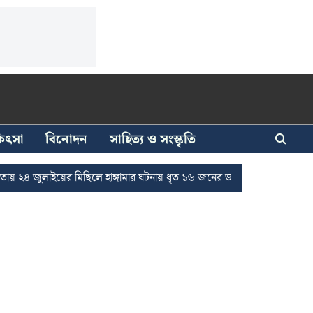
িকিৎসা
বিনোদন
সাহিত্য ও সংস্কৃতি
 জুলাইয়ের মিছিলে হাঙ্গামার ঘটনায় ধৃত ১৬ জনের জামিন
দুর্নীতি দমনে রাজ