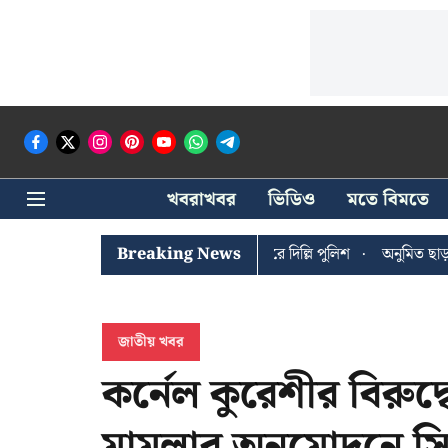
খবরাখবর
ভিডিও
মতে বিমতে
ঐশী ঘোষের খোঁজে সিপিআইএম সদর দপ্তরে দিল্লি পুলিশ
Breaking News
অনুমিত ছাড়া কোনও
জাতীয় খবর
কর্নেল কুরেশীর বিরুদ্ধে ম
মামলার অনুমোদনে সিদ্ধা