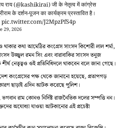
जय राय (
@kashikirai
) जी के नेतृत्व में कांग्रेस
राम के दर्शन-पूजन का कार्यक्रम प्रस्तावित है।
…
pic.twitter.com/J2MpzPfS4p
e 29, 2026
াও থাকার কথা আমেঠির কংগ্রেস সাংসদ কিশোরী লাল শর্মা,
ংসদ উজ্জ্বল রমন সিং এবং বারাবাকির সাংসদ তনুজ
 শীর্ষ নেতৃত্বও ওই প্রতিনিধিদলে থাকবেন বলে জানা গেছে।
রপ্রদেশ কংগ্রেসের পক্ষ থেকে জানানো হয়েছে, প্রতাপগড়
 কারণ ছাড়াই এদিন আটক করেছে পুলিশ।
, ভগবান রাম কোনও নির্দিষ্ট রাজনৈতিক দলের সম্পত্তি নন।
ভক্তদের অযোধ্যা যাওয়া আটকানোর এই প্রচেষ্টা