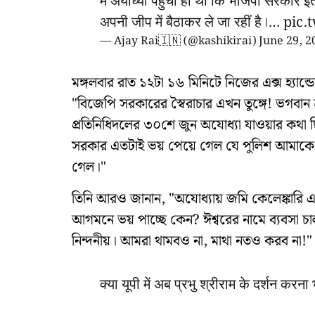
मैं अयोध्या पहुँचा ही था कि भाजपा सरकार इ
अपनी जीप में बैठाकर ले जा रहीं है।…
pic.
— Ajay Rai🇮🇳 (@kashikirai)
June 29, 2
মঙ্গলবার রাত ১২টা ১৬ মিনিটে নিজের এক্স হ্যা
"বিজেপি সরকারের স্বৈরাচার এখন তুঙ্গে! ভগবান শ
প্রতিনিধিদলের ৩০শে জুন অযোধ্যা যাওয়ার কথা
সরকার এতটাই ভয় পেয়ে গেল যে পুলিশ আমাকে হ
গেল।"
তিনি আরও জানান, "অযোধ্যায় জমি কেলেঙ্কারি এব
আগমনে ভয় পাচ্ছে কেন? ঈশ্বরের নামে ব্যবসা চাল
নিন্দনীয়। আমরা থামবও না, মাথা নতও করব না!"
क्या यूपी में अब प्रभु श्रीराम के दर्शन करन