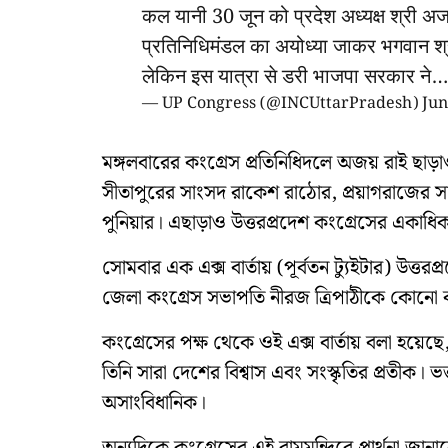
कल यानी 30 जून को प्रदेश अध्यक्ष श्री अ
प्रतिनिधिमंडल का अयोध्या जाकर भगवान श्री
लेकिन इस यात्रा से डरी भाजपा सरकार ने
— UP Congress (@INCUttarPradesh)
Jun
মঙ্গলবারের কংগ্রেস প্রতিনিধিদলে অজয় রাই ছাড়
সীতাপুরের সাংসদ রাকেশ রাঠোর, প্রয়াগরাজের সা
পুনিয়ার। এছাড়াও উত্তরপ্রদেশ কংগ্রেসের একাধিক
সোমবার এক এক্স বার্তায় (পূর্বতন ট্যুইটার) উত্ত
জেলা কংগ্রেস সভাপতি নীরজ ত্রিপাঠীকে কোনো
কংগ্রেসের পক্ষ থেকে ওই এক্স বার্তায় বলা হয়েছে
তিনি সারা দেশের বিশ্বাস এবং সংস্কৃতির প্রতীক। 
অসাংবিধানিক।