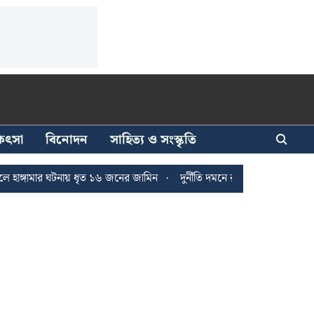
িকিৎসা
বিনোদন
সাহিত্য ও সংস্কৃতি
ার ঘটনায় ধৃত ১৬ জনের জামিন
দুর্নীতি দমনে রাজ্যে চালু চার টোল ফ্রি হেল্প ল