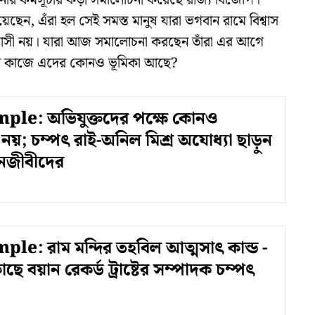
ানানোর কর্মসূচীর কড়া সমালোচনা করেছে রাজ্য বিজেপি।
ানিয়েছেন, এঁরা হল সেই সমস্ত মানুষ যারা ভগবান রামে বিশ্বাস
িশ্বাসী নয়। যারা আজ সমালোচনা করছেন তাঁরা এর আগে
মাণ কাজে এদের কোনও ভূমিকা আছে?
le: অভিযুক্তদের পক্ষে কোনও
য়; চম্পৎ রাই-অনিল মিশ্র অযোধ্যা ছাড়ুন
নজীবীদের
e: রাম মন্দির তহবিল আত্মসাৎ কান্ড -
ছে বয়ান রেকর্ড ট্রাষ্টের সম্পাদক চম্পৎ