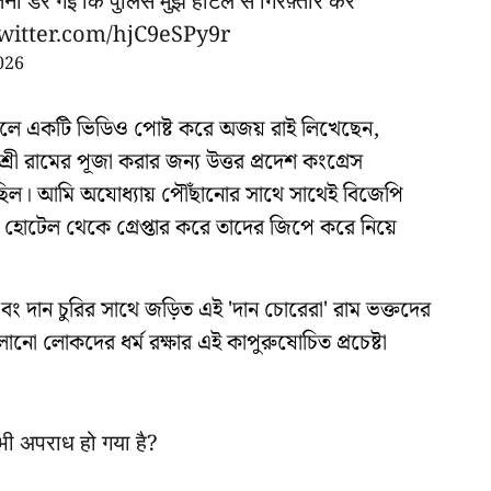
तनी डर गई कि पुलिस मुझे होटल से गिरफ़्तार कर
twitter.com/hjC9eSPy9r
026
ন্ডেলে একটি ভিডিও পোষ্ট করে অজয় রাই লিখেছেন,
্রী রামের পূজা করার জন্য উত্তর প্রদেশ কংগ্রেস
 ছিল। আমি অযোধ্যায় পৌঁছানোর সাথে সাথেই বিজেপি
োটেল থেকে গ্রেপ্তার করে তাদের জিপে করে নিয়ে
ং দান চুরির সাথে জড়িত এই 'দান চোরেরা' রাম ভক্তদের
ানো লোকদের ধর্ম রক্ষার এই কাপুরুষোচিত প্রচেষ্টা
ा भी अपराध हो गया है?