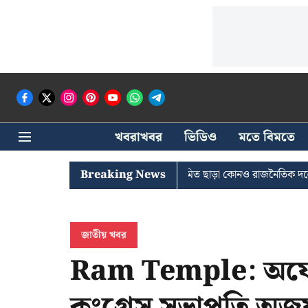
খবরাখবর
ভিডিও
মতে বিমতে
ম সদর দপ্তরে দিল্লি পুলিশ
Breaking News
অনুমিত ছাড়া কোনও রাজনৈতিক দলের দপ্তরে পু
জাতীয় খবর
Ram Temple: অযোধ্য
কংগ্রেস সভাপতি অজয় র