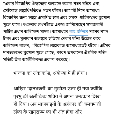
“এবার বিজেপির ঔদ্ধত্যের ঝলমলে লঙ্কার পতন ঘটবে এবং
সেইসঙ্গে লঙ্কাধিপতিরও পতন ঘটবে। আগামী দিনে অযোধ্যা
বিজেপির জন্য ‘লঙ্কা’ প্রমাণিত হবে এবং সমস্ত ‘ধার্মিক’দের মুখোশ
খুলে যাবে। শুক্রবার লখনউতে একথা জানিয়েছেন সমাজবাদী
পার্টির প্রধান অখিলেশ যাদব। অযোধ্যার
রাম মন্দিরে
দানের নগদ
টাকা এবং মূল্যবান অলঙ্কার হাতিয়ে নেবার ঘটনা উল্লেখ করে
অখিলেশ বলেন, “বিজেপির লঙ্কাকান্ড অযোধ্যাতেই ঘটবে। এইসব
দানভক্তদের মুখোশ খুলে গেছে, কারণ ভগবানের ঐশ্বরিক শক্তি
সত্যিই তাঁর অলৌকিকতা প্রকাশ করেছে।
भाजपा का लंकाकांड, अयोध्या में ही होगा।
आख़िर ‘दानभक्तों’ का मुखौटा उतर ही गया क्योंकि
प्रभु की अलौकिक शक्ति ने अपना चमत्कार दिखा
ही दिया। अब भाजपाइयों के अहंकार की चमचमाती
लंका के साम्राज्य का भी अंत होगा और