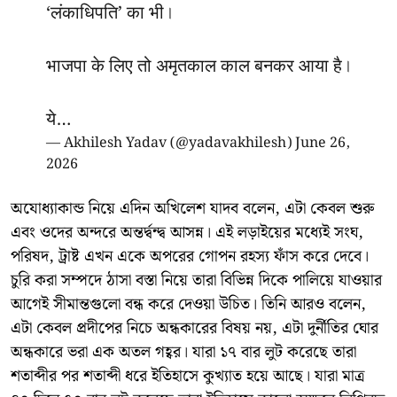
‘लंकाधिपति’ का भी।
भाजपा के लिए तो अमृतकाल काल बनकर आया है।
ये…
— Akhilesh Yadav (@yadavakhilesh)
June 26,
2026
অযোধ্যাকান্ড নিয়ে এদিন অখিলেশ যাদব বলেন, এটা কেবল শুরু
এবং ওদের অন্দরে অন্তর্দ্বন্দ্ব আসন্ন। এই লড়াইয়ের মধ্যেই সংঘ,
পরিষদ, ট্রাষ্ট এখন একে অপরের গোপন রহস্য ফাঁস করে দেবে।
চুরি করা সম্পদে ঠাসা বস্তা নিয়ে তারা বিভিন্ন দিকে পালিয়ে যাওয়ার
আগেই সীমান্তগুলো বন্ধ করে দেওয়া উচিত। তিনি আরও বলেন,
এটা কেবল প্রদীপের নিচে অন্ধকারের বিষয় নয়, এটা দুর্নীতির ঘোর
অন্ধকারে ভরা এক অতল গহ্বর। যারা ১৭ বার লুট করেছে তারা
শতাব্দীর পর শতাব্দী ধরে ইতিহাসে কুখ্যাত হয়ে আছে। যারা মাত্র