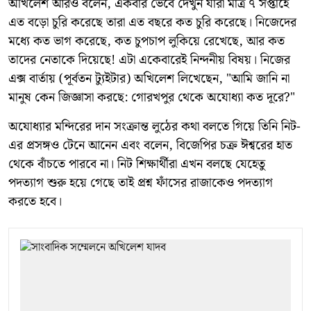
অখিলেশ আরও বলেন, একবার ভেবে দেখুন যারা মাত্র ৭ সপ্তাহে
এত বড়ো চুরি করেছে তারা এত বছরে কত চুরি করেছে। নিজেদের
মধ্যে কত ভাগ করেছে, কত চুপচাপ লুকিয়ে রেখেছে, আর কত
তাদের নেতাকে দিয়েছে! এটা একেবারেই নিন্দনীয় বিষয়। নিজের
এক্স বার্তায় (পূর্বতন ট্যুইটার) অখিলেশ লিখেছেন, "আমি জানি না
মানুষ কেন জিজ্ঞাসা করছে: গোরখপুর থেকে অযোধ্যা কত দূরে?"
অযোধ্যার মন্দিরের দান সংক্রান্ত লুঠের কথা বলতে গিয়ে তিনি নিট-
এর প্রসঙ্গও টেনে আনেন এবং বলেন, বিজেপির চক্র ঈশ্বরের হাত
থেকে বাঁচতে পারবে না। নিট শিক্ষার্থীরা এখন বলছে যেহেতু
পদত্যাগ শুরু হয়ে গেছে তাই প্রশ্ন ফাঁসের রাজাকেও পদত্যাগ
করতে হবে।