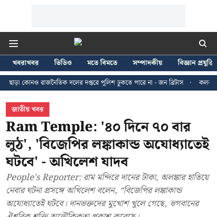
খবরাখবর
ভিডিও
মতে বিমতে
সম্পাদকীয়
বিজ্ঞান প্রযুক্তি
োনও রাজনৈতিক দলের দপ্তরে পুলিশ ঢুকতে পারে না - জন ব্রিটাস
কলকাতায় ২৪ জুলা
জাতীয় খবর
Ram Temple: '৪০ দিনে ৭০ বার
লুঠ', 'বিজেপির লঙ্কাকান্ড অযোধ্যাতেই
ঘটবে' - অখিলেশ যাদব
People's Reporter: রাম মন্দিরে দানের টাকা, অলঙ্কার হাতিয়ে
নেবার ঘটনা প্রসঙ্গে অখিলেশ বলেন, “বিজেপির লঙ্কাকান্ড
অযোধ্যাতেই ঘটবে। দানভক্তদের মুখোশ খুলে গেছে, ভগবানের
ঐশ্বরিক শক্তি অলৌকিকতা প্রকাশ করেছে।