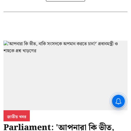
CPIM: ৬০ লক্ষ নাম বিবেচনাধীন রেখে
ভোট ঘোষণার প্রতিবাদ - আদালতের
দ্বারস্থ হবে সিপিআইএম
জাতীয় খবর
Parliament: 'আপনারা কি ভীত,