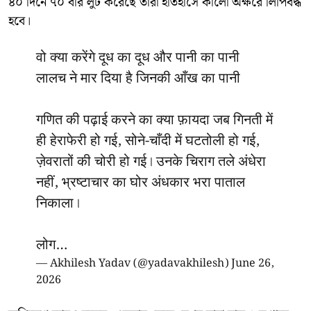
৪০ দিনে ৭০ বার লুট করেছে তারা ইতিহাসে কালো অক্ষরে লিপিবদ্ধ
হবে।
वो क्या करेंगे दूध का दूध और पानी का पानी
लालच ने मार दिया है जिनकी आँख का पानी
गणित की पढ़ाई करने का क्या फ़ायदा जब गिनती में
ही हेराफेरी हो गई, सोने-चाँदी में घटतोली हो गई,
ज़ेवरातों की चोरी हो गई। उनके चिराग तले अंधेरा
नहीं, भ्रष्टाचार का घोर अंधकार भरा पाताल
निकाला।
लोग…
— Akhilesh Yadav (@yadavakhilesh)
June 26,
2026