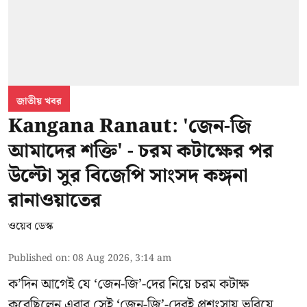
জাতীয় খবর
Kangana Ranaut: 'জেন-জি
আমাদের শক্তি' - চরম কটাক্ষের পর
উল্টো সুর বিজেপি সাংসদ কঙ্গনা
রানাওয়াতের
ওয়েব ডেস্ক
Published on
:
08 Aug 2026, 3:14 am
ক’দিন আগেই যে ‘জেন-জি’-দের নিয়ে চরম কটাক্ষ
করেছিলেন এবার সেই ‘জেন-জি’-দেরই প্রশংসায় ভরিয়ে