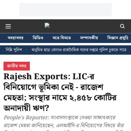
খবরাখবর
ভিডিও
মতে বিমতে
সম্পাদকীয়
বিজ্ঞান প্রযুক্তি
 পুলিশ
অনুমিত ছাড়া কোনও রাজনৈতিক দলের দপ্তরে পুলিশ ঢুকতে পারে না - জন ব্র
জাতীয় খবর
Rajesh Exports: LIC-র
বিনিয়োগে ভূমিকা নেই - রাজেশ
মেহতা; সংস্থার নামে ২,৪৫৮ কোটির
অনাদায়ী ঋণ?
People's Reporter: সংবাদসংস্থাকে দেওয়া সাক্ষাৎকারে
রাজেশ মেহতা জানিয়েছেন, এলআইসি-র বিনিয়োগের বিষয়ে তাঁর