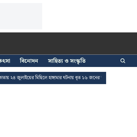
িকিৎসা
বিনোদন
সাহিত্য ও সংস্কৃতি
৪ জুলাইয়ের মিছিলে হাঙ্গামার ঘটনায় ধৃত ১৬ জনের জামিন
দুর্নীতি দমনে র