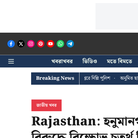
খবরাখবর
ভিডিও
মতে বিমতে
ঐশী ঘোষের খোঁজে সিপিআইএম সদর দপ্তরে দিল্লি পুলিশ
Breaking News
অনুমিত ছাড়া কো
জাতীয় খবর
Rajasthan: হনুমান
বিরুদ্ধে বিক্ষোভ চতুর্