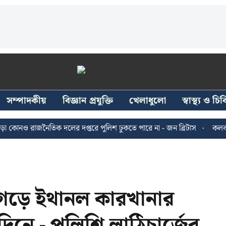
সম্পাদকীয়
বিজ্ঞান প্রযুক্তি
খেলাধুলো
স্বাস্থ্য ও চ
নও রাজনৈতিক দলের দপ্তরে পুলিশ ঢুকতে পারে না - জন ব্রিটাস
কলকাতায় ২
গড়ে ইথানল কারখানার
থ দিনে - পুলিশি লাঠিচার্জের