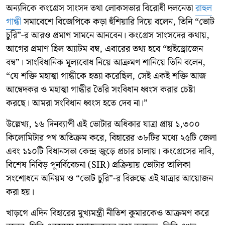
অন্যদিকে কংগ্রেস সাংসদ তথা লোকসভার বিরোধী দলনেতা
রাহুল
গান্ধী
সমাবেশে বিজেপিকে কড়া হুঁশিয়ারি দিয়ে বলেন, তিনি “ভোট
চুরি”-র আরও প্রমাণ সামনে আনবেন। কংগ্রেস সাংসদের কথায়,
আগের প্রমাণ ছিল অ্যাটম বম্ব, এবারের তথ্য হবে “হাইড্রোজেন
বম্ব”। সাংবিধানিক মূল্যবোধ নিয়ে আক্রমণ শানিয়ে তিনি বলেন,
“যে শক্তি মহাত্মা গান্ধীকে হত্যা করেছিল, সেই একই শক্তি আজ
আম্বেদকর ও মহাত্মা গান্ধীর তৈরি সংবিধান ধ্বংস করার চেষ্টা
করছে। আমরা সংবিধান ধ্বংস হতে দেব না।”
উল্লেখ্য, ১৬ দিনব্যাপী এই ভোটার অধিকার যাত্রা প্রায় ১,৩০০
কিলোমিটার পথ অতিক্রম করে, বিহারের ৩৮টির মধ্যে ২৫টি জেলা
এবং ১১০টি বিধানসভা কেন্দ্র জুড়ে প্রচার চালায়। কংগ্রেসের দাবি,
বিশেষ নিবিড় পুনর্বিবেচনা (SIR) প্রক্রিয়ায় ভোটার তালিকা
সংশোধনে অনিয়ম ও “ভোট চুরি”-র বিরুদ্ধে এই যাত্রার আয়োজন
করা হয়।
খাড়গে এদিন বিহারের মুখ্যমন্ত্রী নীতিশ কুমারকেও আক্রমণ করে