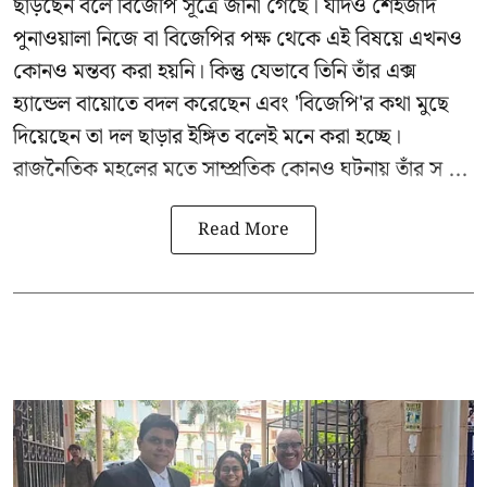
ছাড়ছেন বলে বিজেপি সূত্রে জানা গেছে। যদিও শেহজাদ
পুনাওয়ালা নিজে বা বিজেপির পক্ষ থেকে এই বিষয়ে এখনও
কোনও মন্তব্য করা হয়নি। কিন্তু যেভাবে তিনি তাঁর এক্স
হ্যান্ডেল বায়োতে বদল করেছেন এবং 'বিজেপি'র কথা মুছে
দিয়েছেন তা দল ছাড়ার ইঙ্গিত বলেই মনে করা হচ্ছে।
রাজনৈতিক মহলের মতে সাম্প্রতিক কোনও ঘটনায় তাঁর স ...
Read More