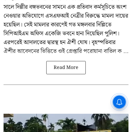
সালে দিল্লীর বঙ্গভবনের সামনে এক প্রতিবাদ কর্মসূচিতে অংশ
নেওয়ার অভিযোগে এসএফআই নেত্রীর বিরুদ্ধে মামলা দায়ের
হয়েছিল। সেই মামলার কারণেই গত মঙ্গলবার দিল্লিতে
সিপিআইএম অফিস একেজি ভবনে হানা দিয়েছিল পুলিশ।
এরপরেই আদালতের দ্বারস্থ হন ঐশী ঘোষ। বৃহস্পতিবার
ঐশীর আবেদনের ভিত্তিতে ওই গ্রেপ্তারি পরোয়ানা বাতিল ক ...
Read More
CPIM: ৬০ লক্ষ নাম বিবেচনাধীন রেখে
ভোট ঘোষণার প্রতিবাদ - আদালতের
দ্বারস্থ হবে সিপিআইএম