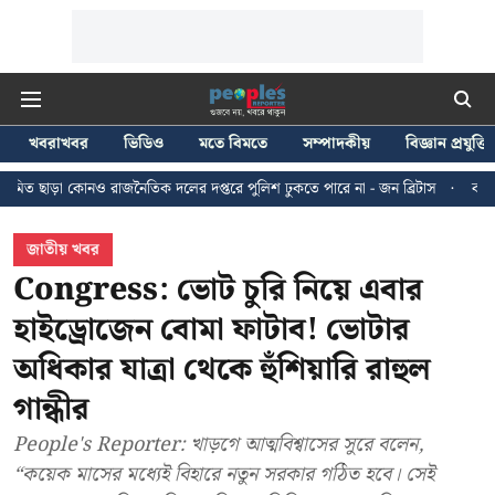
খবরাখবর
ভিডিও
মতে বিমতে
সম্পাদকীয়
বিজ্ঞান প্রযুক্তি
জনৈতিক দলের দপ্তরে পুলিশ ঢুকতে পারে না - জন ব্রিটাস
কলকাতায় ২৪ জুলাইয়ের ম
জাতীয় খবর
Congress: ভোট চুরি নিয়ে এবার
হাইড্রোজেন বোমা ফাটাব! ভোটার
অধিকার যাত্রা থেকে হুঁশিয়ারি রাহুল
গান্ধীর
People's Reporter: খাড়গে আত্মবিশ্বাসের সুরে বলেন,
“কয়েক মাসের মধ্যেই বিহারে নতুন সরকার গঠিত হবে। সেই