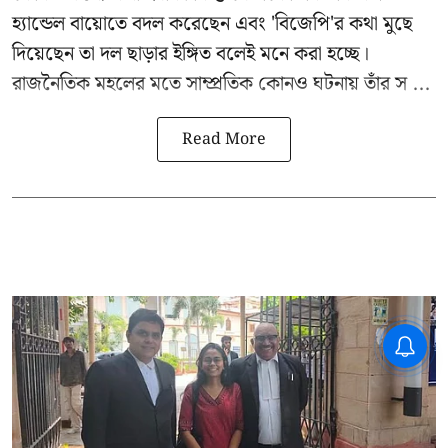
হ্যান্ডেল বায়োতে বদল করেছেন এবং 'বিজেপি'র কথা মুছে
দিয়েছেন তা দল ছাড়ার ইঙ্গিত বলেই মনে করা হচ্ছে।
রাজনৈতিক মহলের মতে সাম্প্রতিক কোনও ঘটনায় তাঁর স ...
Read More
CPIM: ৬০ লক্ষ নাম বিবেচনাধীন রেখে
ভোট ঘোষণার প্রতিবাদ - আদালতের
দ্বারস্থ হবে সিপিআইএম