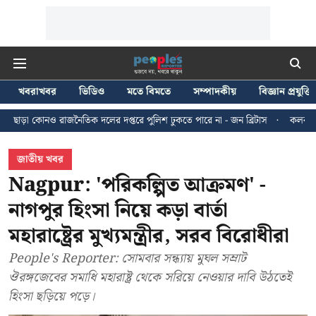
খবরাখবর
ভিডিও
মতে বিমতে
সম্পাদকীয়
বিজ্ঞান প্রযুক্তি
তিক দলের দপ্তরে পুলিশ ঢুকতে পারে না - জন ব্রিটাস
কলকাতায় ২৪ জুলাইয়ের মিছি
জাতীয় খবর
Nagpur: 'পরিকল্পিত আক্রমণ' -
নাগপুর হিংসা নিয়ে কড়া বার্তা
মহারাষ্ট্রের মুখ্যমন্ত্রীর, সরব বিরোধীরা
People's Reporter: সোমবার সন্ধ্যায় মুঘল সম্রাট
ঔরঙ্গজেবের সমাধি মহারাষ্ট্র থেকে সরিয়ে নেওয়ার দাবি উঠতেই
হিংসা ছড়িয়ে পড়ে।