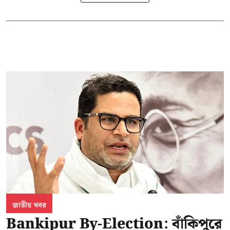
জাতীয় খবর
Bankipur By-Election: বাঁকিপুরে