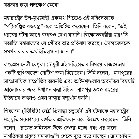
সরকার কড়া পদক্ষেপ নেবে"।
মহারাষ্ট্রের উপ-মুখ্যমন্ত্রী একনাথ শিন্ডেও এই সহিংসতাকে
"পরিকল্পিত ষড়যন্ত্র" বলে অভিহিত করেছেন। তিনি বলেন, "এই
ধরনের ঘটনা আগে কখনও দেখা যায়নি। বিক্ষোভকারীরা ছত্রপতি
সম্ভাজি মহারাজের যে গৌরব তার প্রতিবাদ করছে। ঔরঙ্গজেবকে
সমর্থন করার অর্থ ইতিহাস না জানা।"
কংগ্রেস নেত্রী রেণুকা চৌধুরী এই সহিংসতার বিষয়ে রাজ্যসভায়
একটি স্থগিতাদেশ নোটিশ জমা দিয়েছেন। তিনি বলেন, "নাগপুরের
সাম্প্রদায়িক সম্প্রীতির অবনতি এবং আইনশৃঙ্খলার অবনতির বিষয়টি
আলোচনার জন্য উত্থাপন করা উচিত। নাগপুর ৩০০ বছরের
ইতিহাসে কখনও এমন দাঙ্গার সম্মুখীন হয়নি।"
শিবসেনা (ইউবিটি) নেত্রী প্রিয়াঙ্কা চতুর্বেদী এই ঘটনাকে মহারাষ্ট্রের
মহাযুতি সরকারের ব্যর্থতার প্রতিফলন বলে উল্লেখ করেছেন। তিনি
বলেন, "রাজ্যে সহিংসতা উস্কে দেওয়া হচ্ছে এবং এর ফলে
নাগরিকরা প্রকৃত সমস্যাগুলি থেকে দূরে সরে যাচ্ছেন। ক্রমবর্ধমান