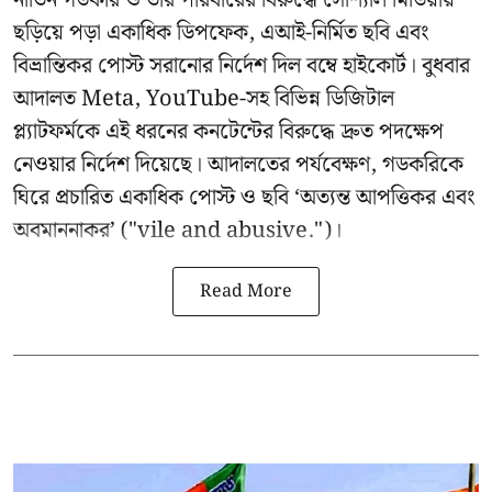
নীতিন গডকরি ও তাঁর পরিবারের বিরুদ্ধে সোশ্যাল মিডিয়ায়
ছড়িয়ে পড়া একাধিক ডিপফেক, এআই-নির্মিত ছবি এবং
বিভ্রান্তিকর পোস্ট সরানোর নির্দেশ দিল বম্বে হাইকোর্ট। বুধবার
আদালত Meta, YouTube-সহ বিভিন্ন ডিজিটাল
প্ল্যাটফর্মকে এই ধরনের কনটেন্টের বিরুদ্ধে দ্রুত পদক্ষেপ
নেওয়ার নির্দেশ দিয়েছে। আদালতের পর্যবেক্ষণ, গডকরিকে
ঘিরে প্রচারিত একাধিক পোস্ট ও ছবি ‘অত্যন্ত আপত্তিকর এবং
অবমাননাকর’ ("vile and abusive.")।
Read More