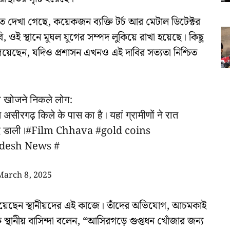
ে দেখা গেছে, কয়েকজন ব্যক্তি টর্চ আর মেটাল ডিটেক্টর
দাবি, ওই স্থানে মুঘল যুগের সম্পদ লুকিয়ে রাখা হয়েছে। কিছু
রা পেয়েছেন, যদিও প্রশাসন এখনও এই দাবির সত্যতা নিশ্চিত
ना खोजने निकले लोग:
त असीरगढ़ किले के पास का है। यहां ग्रामीणों ने रात
द डाली।
#Film
Chhava
#gold
coins
desh News #
March 8, 2025
ুব্ধ হয়েছেন স্থানীয়দের এই কাজে। তাঁদের অভিযোগ, আচমকাই
থানীয় বাসিন্দা বলেন, “আসিরগড়ে গুপ্তধন খোঁজার জন্য