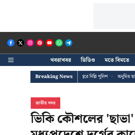
খবরাখবর
ভিডিও
মতে বিমতে
ী ঘোষের খোঁজে সিপিআইএম সদর দপ্তরে দিল্লি পুলিশ
Breaking News
অনুমিত ছাড়া কোনও র
জাতীয় খবর
ভিকি কৌশলের 'ছাভা'
মধ্যপ্রদেশে দুর্গের ক