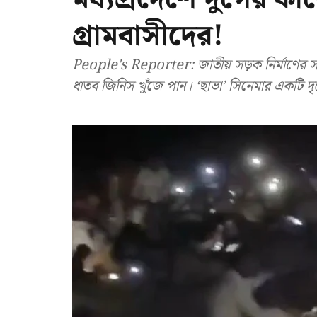
গ্রামবাসীদের!
People's Reporter: জাতীয় সড়ক নির্মাণের স
ধাতব জিনিস খুঁজে পান। ‘ছাভা’ সিনেমার একটি দ