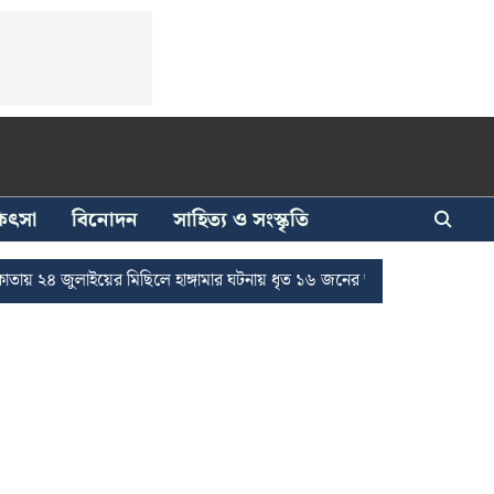
িকিৎসা
বিনোদন
সাহিত্য ও সংস্কৃতি
লাইয়ের মিছিলে হাঙ্গামার ঘটনায় ধৃত ১৬ জনের জামিন
দুর্নীতি দমনে রাজ্যে