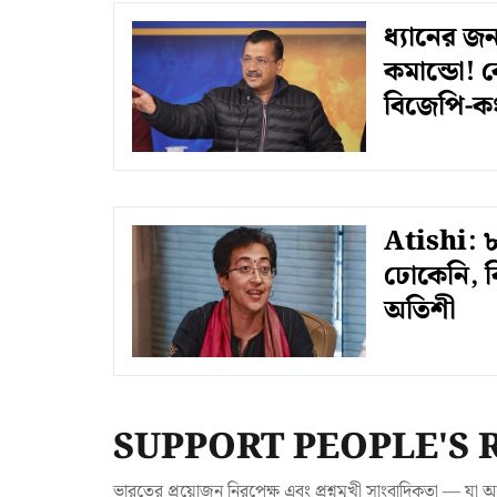
ধ্যানের জ
কমান্ডো!
বিজেপি-কং
Atishi: ৮ 
ঢোকেনি, বি
অতিশী
SUPPORT PEOPLE'S 
ভারতের প্রয়োজন নিরপেক্ষ এবং প্রশ্নমুখী সাংবাদিকতা — 