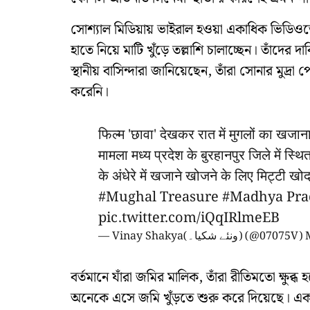
সোশ্যাল মিডিয়ায় ভাইরাল হওয়া একাধিক ভিডিওত
হাতে নিয়ে মাটি খুঁড়ে তল্লাশি চালাচ্ছেন। তাঁদের 
স্থানীয় বাসিন্দারা জানিয়েছেন, তাঁরা সোনার মুদ্
করেনি।
फिल्म 'छावा' देखकर रात में मुगलों का खजा
मामला मध्य प्रदेश के बुरहानपुर जिले में स्थि
के अंधेरे में खजाने खोजने के लिए मिट्टी खो
#Mughal
Treasure
#Madhya
Pra
pic.twitter.com/iQqIRlmeEB
— Vinay Shakya(ونئے شکیا۔) (@07075V)
বর্তমানে যাঁরা জমির মালিক, তাঁরা রীতিমতো ক্ষ
অনেকে এসে জমি খুঁড়তে শুরু করে দিয়েছে। এক স্