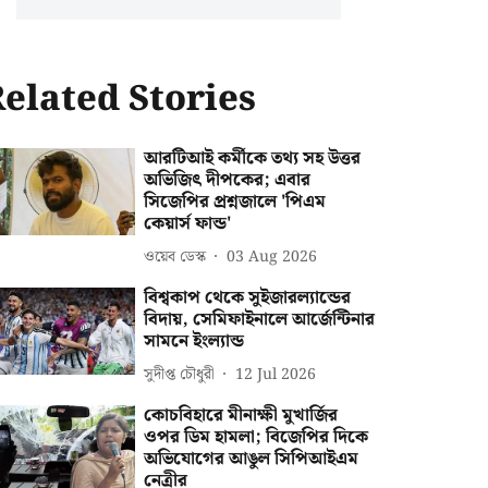
elated Stories
আরটিআই কর্মীকে তথ্য সহ উত্তর
অভিজিৎ দীপকের; এবার
সিজেপির প্রশ্নজালে 'পিএম
কেয়ার্স ফান্ড'
ওয়েব ডেস্ক
03 Aug 2026
বিশ্বকাপ থেকে সুইজারল্যান্ডের
বিদায়, সেমিফাইনালে আর্জেন্টিনার
সামনে ইংল্যান্ড
সুদীপ্ত চৌধুরী
12 Jul 2026
কোচবিহারে মীনাক্ষী মুখার্জির
ওপর ডিম হামলা; বিজেপির দিকে
অভিযোগের আঙুল সিপিআইএম
নেত্রীর