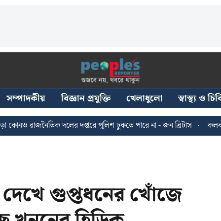
সম্পাদকীয়
বিজ্ঞান প্রযুক্তি
খেলাধুলো
স্বাস্থ্য ও চ
াজনৈতিক দলের দপ্তরে পুলিশ ঢুকতে পারে না - জন ব্রিটাস
কলকাতায় ২৪ জু
 দেখে গুপ্তধনের খোঁজে
াছে খননের হিড়িক