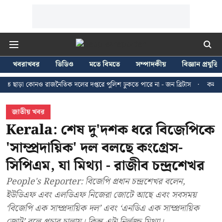
খবরাখবর
ভিডিও
মতে বিমতে
সম্পাদকীয়
বিজ্ঞান প্রযুক্তি
কোনও রাজনৈতিক দলের দপ্তরে পুলিশ ঢুকতে পারে না - জন ব্রিটাস
কলকাতায় ২৪ জুল
জাতীয় খবর
Kerala: শেষ দু'দশক ধরে বিজেপিকে
'সাম্প্রদায়িক' দল বলছে কংগ্রেস-
সিপিএম, যা মিথ্যা - রাজীব চন্দ্রশেখর
People's Reporter: বিজেপি প্রধান চন্দ্রশেখর বলেন,
ইউডিএফ এবং এলডিএফ নিজেরা জোটে আছে এবং সবসময়
‘বিজেপি এক সাম্প্রদায়িক দল’ এবং ‘এনডিএ এক সাম্প্রদায়িক
জোট’ বলে প্রচার চালায়। কিন্তু এটা নির্লজ্জ মিথ্যা।