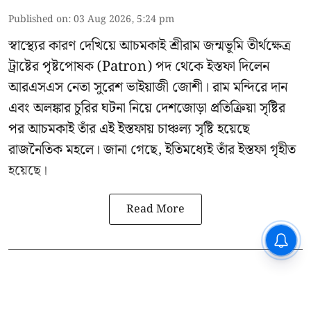
Published on
:
03 Aug 2026, 5:24 pm
স্বাস্থ্যের কারণ দেখিয়ে আচমকাই
শ্রীরাম জন্মভূমি তীর্থক্ষেত্র
ট্রাষ্টের
পৃষ্টপোষক (Patron) পদ থেকে ইস্তফা দিলেন
আরএসএস নেতা সুরেশ ভাইয়াজী জোশী। রাম মন্দিরে দান
এবং অলঙ্কার চুরির ঘটনা নিয়ে দেশজোড়া প্রতিক্রিয়া সৃষ্টির
পর আচমকাই তাঁর এই ইস্তফায় চাঞ্চল্য সৃষ্টি হয়েছে
রাজনৈতিক মহলে। জানা গেছে, ইতিমধ্যেই তাঁর ইস্তফা গৃহীত
হয়েছে।
Read More
CPIM: ৬০ লক্ষ নাম বিবেচনাধীন রেখে
ভোট ঘোষণার প্রতিবাদ - আদালতের
দ্বারস্থ হবে সিপিআইএম