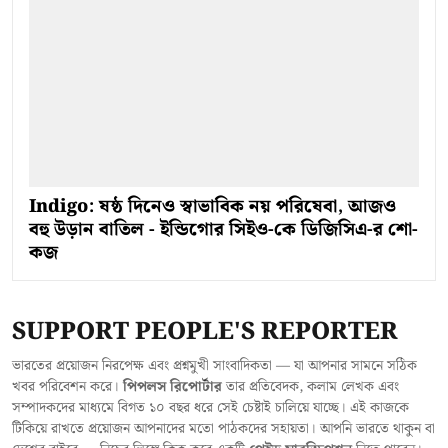
Indigo: ষষ্ঠ দিনেও স্বাভাবিক নয় পরিষেবা, আজও
বহু উড়ান বাতিল - ইন্ডিগোর সিইও-কে ডিজিসিএ-র শো-
কজ
SUPPORT PEOPLE'S REPORTER
ভারতের প্রয়োজন নিরপেক্ষ এবং প্রশ্নমুখী সাংবাদিকতা — যা আপনার সামনে সঠিক
খবর পরিবেশন করে।
পিপলস রিপোর্টার
তার প্রতিবেদক, কলাম লেখক এবং
সম্পাদকদের মাধ্যমে বিগত ১০ বছর ধরে সেই চেষ্টাই চালিয়ে যাচ্ছে। এই কাজকে
টিকিয়ে রাখতে প্রয়োজন আপনাদের মতো পাঠকদের সহায়তা। আপনি ভারতে থাকুন বা