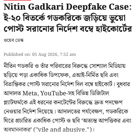
Nitin Gadkari Deepfake Case:
ই-২০ বিতর্কে গডকরিকে জড়িয়ে ভুয়ো
পোস্ট সরানোর নির্দেশ বম্বে হাইকোর্টের
ওয়েব ডেস্ক
Published on
:
05 Aug 2026, 7:52 am
নীতিন গডকরি ও তাঁর পরিবারের বিরুদ্ধে সোশ্যাল মিডিয়ায়
ছড়িয়ে পড়া একাধিক ডিপফেক, এআই-নির্মিত ছবি এবং
বিভ্রান্তিকর পোস্ট সরানোর নির্দেশ দিল বম্বে হাইকোর্ট। বুধবার
আদালত Meta, YouTube-সহ বিভিন্ন ডিজিটাল
প্ল্যাটফর্মকে এই ধরনের কনটেন্টের বিরুদ্ধে দ্রুত পদক্ষেপ
নেওয়ার নির্দেশ দিয়েছে। আদালতের পর্যবেক্ষণ, গডকরিকে
ঘিরে প্রচারিত একাধিক পোস্ট ও ছবি ‘অত্যন্ত আপত্তিকর এবং
অবমাননাকর’ ("vile and abusive.")।