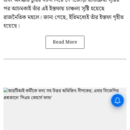
এবং অলঙ্কার চুরির ঘটনা নিয়ে দেশজোড়া প্রতিক্রিয়া সৃষ্টির
পর আচমকাই তাঁর এই ইস্তফায় চাঞ্চল্য সৃষ্টি হয়েছে
রাজনৈতিক মহলে। জানা গেছে, ইতিমধ্যেই তাঁর ইস্তফা গৃহীত
হয়েছে।
Read More
CPIM: ৬০ লক্ষ নাম বিবেচনাধীন রেখে
ভোট ঘোষণার প্রতিবাদ - আদালতের
দ্বারস্থ হবে সিপিআইএম