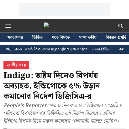
খবরাখবর
ভিডিও
মতে বিমতে
সম্পাদকীয়
বিজ্ঞান প্রযুক্তি
োনও রাজনৈতিক দলের দপ্তরে পুলিশ ঢুকতে পারে না - জন ব্রিটাস
কলকাতায় ২৪ জুলা
জাতীয় খবর
Indigo: অষ্টম দিনেও বিপর্যয়
অব্যাহত, ইন্ডিগোকে ৫% উড়ান
কমানোর নির্দেশ ডিজিসিএ-র
People's Reporter: গত ৮ দিন ধরে চলা ইন্ডিগোর সাম্প্রতিক
পরিষেবা বিপর্যয়ের পর ডিজিসিএ এই নির্দেশ দিয়েছে। এদিনই
ইন্ডিগো বিপর্যয় নিয়ে মন্তব্য করেছেন প্রধানমন্ত্রী নরেন্দ্র মোদীও।